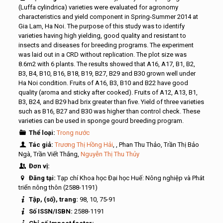
(Luffa cylindrica) varieties were evaluated for agronomy
characteristics and yield component in Spring-Summer 2014 at
Gia Lam, Ha Noi. The purpose of this study was to identify
varieties having high yielding, good quality and resistant to
insects and diseases for breeding programs. The experiment
was laid out in a CRD without replication. The plot size was
8.6m2 with 6 plants. The results showed that A16, A17, B1, B2,
B3, B4, B10, B16, B18, B19, B27, B29 and B30 grown well under
Ha Noi condition. Fruits of A16, B3, B10 and B22 have good
quality (aroma and sticky after cooked). Fruits of A12, A13, B1,
B3, B24, and B29 had brix greater than five. Yield of three varieties
such as B16, B27 and B30 was higher than control check. These
varieties can be used in sponge gourd breeding program.
Thể loại:
Trong nước
Tác giả:
Trương Thị Hồng Hải
, , Phan Thu Thảo, Trần Thị Bảo
Ngà, Trần Viết Thắng,
Nguyễn Thị Thu Thủy
Đơn vị:
Đăng tại:
Tạp chí Khoa học Đại học Huế: Nông nghiệp và Phát
triển nông thôn (2588-1191)
Tập, (số), trang:
98, 10, 75-91
Số ISSN/ISBN:
2588-1191