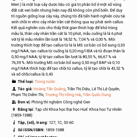
Merr.) là một loại cây dược liệu có giá trị phân bố ở một số vùng
đất cát ven biển nhưng hiện nay đã không còn phổ biến. Để duy
trì nguồn giống loại cây này, chúng tôi đã tiến hành nghiên cứu tái
sinh chồi in vitro cây nhân trần cát thông qua sự phát sinh callus.
Kết quả nghiên cứu cho thấy thời gian thích hợp để khử trùng
mẫu lá, thân cây nhân trần cát là 10 phút, mẫu cuống lá là 6 phút
với tỷ lệ mẫu nhiễm lần lượt là 18,52 %; 7,04 % và 0,00 %. Môi
trường thích hợp để tạo callus từ lá là MS cơ bản có bổ sung 0,30
mg/l NAA, tạo callus từ cuống lá 0,20 mg/l IBA và từ đoạn thân là
0,50 mg/l NAA; tỷ lệ tạo callus lần lượt là 80,55 %, 66,67 % và
76,39 %. Môi trường MS cơ bản bổ sung 0,50 mg/l BAP và 0,10
mg/l NAA thích hợp để tạo chồi từ callus, tỷ lệ tạo chồi là 43,52 %
và số chồi/callus là 3,43.
Thể loại:
Trong nước
Tác giả:
Hoàng Tấn Quảng
, Trần Thị Diệu, Lê Thị Lệ Quyên,
Phạm Thị Diễm Thi,
Trương Thị Hồng Hải
,
Trần Quốc Dung
Đơn vị:
Phòng thí nghiệm Công nghệ Gen
Đăng tại:
Tạp chí Khoa học Đại học Huế: Khoa học Tự nhiên
(1859-1388)
Tập, (số), trang:
127, 1C, 53-60
Số ISSN/ISBN:
1859-1388