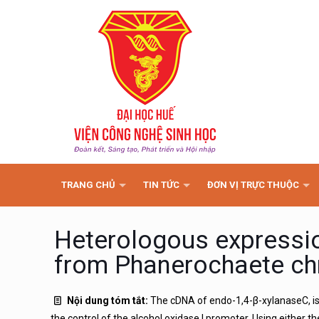
TRANG CHỦ
TIN TỨC
ĐƠN VỊ TRỰC THUỘC
Heterologous expressio
from Phanerochaete chr
Nội dung tóm tắt:
The cDNA of endo-1,4-β-xylanaseC, i
the control of the alcohol oxidase I promoter. Using either th