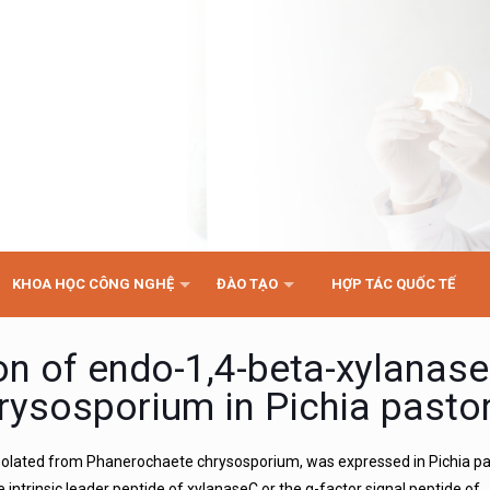
KHOA HỌC CÔNG NGHỆ
ĐÀO TẠO
HỢP TÁC QUỐC TẾ
n of endo-1,4-beta-xylanas
ysosporium in Pichia pastor
solated from Phanerochaete chrysosporium, was expressed in Pichia pas
e intrinsic leader peptide of xylanaseC or the α-factor signal peptide of