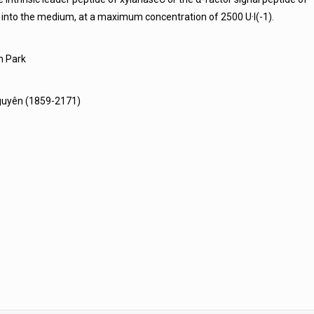
d into the medium, at a maximum concentration of 2500 U·l(-1).
n Park
Nguyên (1859-2171)