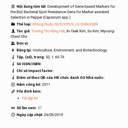
Nội dung tóm tắt:
Development of Gene-based Markers for
the Bs2 Bacterial Spot Resistance Gene for Marker-assisted
Selection in Pepper (Capsicum spp.)
Thể loại:
Không thuộc ISI/SCOPUS, có ISSN/ISBN
Tác giả:
Trương Thị Hồng Hải
, Ki-Taek Kim, Su Kim, Myoung-
Cheol Cho
Đơn vị:
Đăng tại:
Horticulture, Environment, and Biotechnology
Tập, (số), trang:
52, 1, 65-73
Số ISSN/ISBN:
Chỉ số Impact factor:
Điểm số theo QĐ của HĐ chức danh GS Nhà nước:
Năm công bố:
2011
File đính kèm:
Tải tập tin
Số lần xem:
57
Ngày cập nhật:
26/03/2019