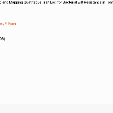
 and Mapping Quatitative Trait Loci for Bacterial wilt Resistance in To
am
,
E. Esch
008)