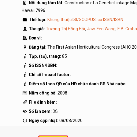
Nội dung tóm tắt:
Construction of a Genetic Linkage Map
Hawaii 7996
Thể loại:
Không thuộc ISI/SCOPUS, có ISSN/ISBN
Tác giả:
Trương Thị Hồng Hải
,
Jaw-Fen Wang
,
E.B. Grah
Đơn vị:
Đăng tại:
The First Asian Horticultural Congress (AHC 2
Tập, (số), trang:
85
Số ISSN/ISBN:
Chỉ số Impact factor:
Điểm số theo QĐ của HĐ chức danh GS Nhà nước:
Năm công bố:
2008
File đính kèm:
Số lần xem:
38
Ngày cập nhật:
08/08/2020