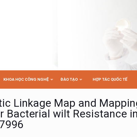
KHOA HỌC CÔNG NGHỆ
ĐÀO TẠO
HỢP TÁC QUỐC TẾ
etic Linkage Map and Mappin
or Bacterial wilt Resistance i
 7996