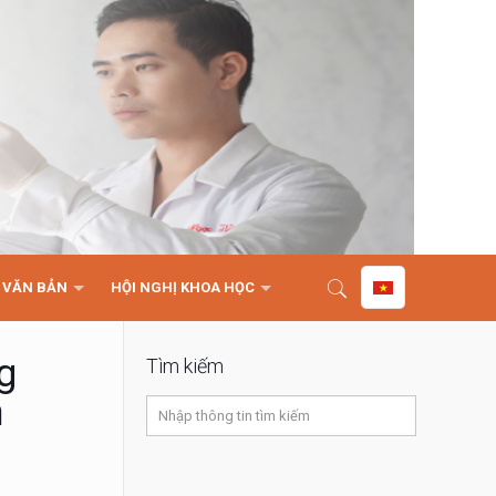
VĂN BẢN
HỘI NGHỊ KHOA HỌC
g
Tìm kiếm
n