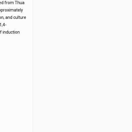
ted from Thua
pproximately
n, and culture
1,4-
f induction