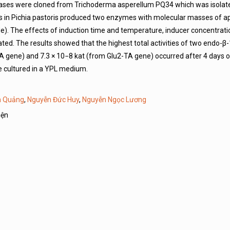
ases were cloned from Trichoderma asperellum PQ34 which was isola
s in Pichia pastoris produced two enzymes with molecular masses of a
e). The effects of induction time and temperature, inducer concentratio
ed. The results showed that the highest total activities of two endo-β-
 gene) and 7.3 × 10−8 kat (from Glu2-TA gene) occurred after 4 days o
e cultured in a YPL medium.
n Quảng
,
Nguyễn Đức Huy
,
Nguyễn Ngọc Lương
iện