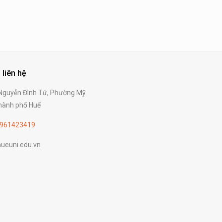
 liên hệ
guyễn Đình Tứ, Phường Mỹ
ành phố Huế
961423419
ueuni.edu.vn