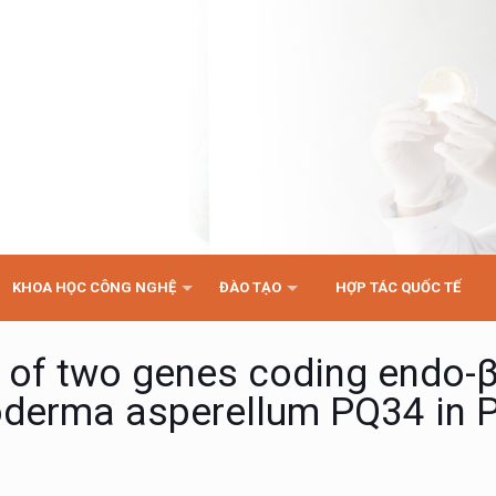
KHOA HỌC CÔNG NGHỆ
ĐÀO TẠO
HỢP TÁC QUỐC TẾ
 of two genes coding endo-β
oderma asperellum PQ34 in P