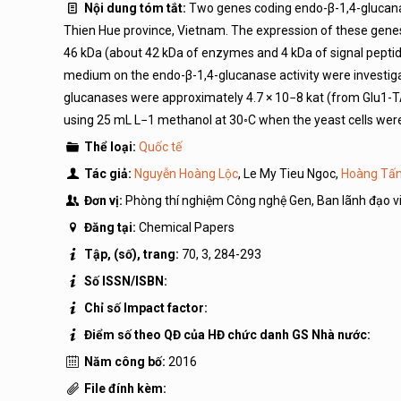
Nội dung tóm tắt:
Two genes coding endo-β-1,4-glucan
Thien Hue province, Vietnam. The expression of these gene
46 kDa (about 42 kDa of enzymes and 4 kDa of signal peptid
medium on the endo-β-1,4-glucanase activity were investigat
glucanases were approximately 4.7 × 10−8 kat (from Glu1-TA
using 25 mL L−1 methanol at 30◦C when the yeast cells wer
Thể loại:
Quốc tế
Tác giả:
Nguyễn Hoàng Lộc
, Le My Tieu Ngoc,
Hoàng Tấ
Đơn vị:
Phòng thí nghiệm Công nghệ Gen, Ban lãnh đạo v
Đăng tại:
Chemical Papers
Tập, (số), trang:
70, 3, 284-293
Số ISSN/ISBN:
Chỉ số Impact factor:
Điểm số theo QĐ của HĐ chức danh GS Nhà nước:
Năm công bố:
2016
File đính kèm: