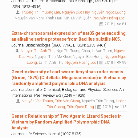
Journal:Current Pharmaceutical Biotechnology (1389-2010, E-
ISSN: 1873-4316)
Trương Thị Phương Lan
,
Nguyễn Đức Huy
,
Nguyễn Ngọc Lương
,
Nguyễn Văn Nghi, Trịnh Hữu Tấn, Lê Viết Quân,
Nguyễn Hoàng Lộc
|
2018 |
81
Extra-chromosomal expression of nat05 gene encoding
an alkaline serine protease from Bacillus subtilis N05.
Journal:Biotechnologia (0860-7796, E-ISSN: 2353-9461)
Nguyen Thi Anh Thu
, Ngo Thi Tuong Chau, Le Van Thien,
Nguyen
Duc Huy
, Nguyen Tran Me Khue, Nguyen Bao Hung,
Nguyen Ngoc
Luong
, Le Thi Anh Thu,
Nguyen Hoang Loc
|
2018 |
99
Genetic diversity of earthworm Amynthas rodericensis
(Grube, 1879) (Clitellata: Megascolecidae) in Vietnam by
randomly amplified polymorphic DNA analysis
Journal:Journal of Chemical, Biological and Physical Sciences An
International Peer Review E-3 (2249 –1929)
Nguyễn Văn Thuận
,
Trần Văn Giang
, Nguyễn Trần Trung,
Hoàng
Tấn Quảng
,
Trần Quốc Dung
|
2018 |
115
Genetic Relationship of Two Agamid Lizard Species in
Vietnam by Random Amplified Polymorphic DNA
Analysis
Journal:Life Science Journal (1097-8135)