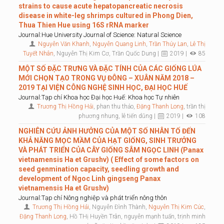
strains to cause acute hepatopancreatic necrosis
disease in white-leg shrimps cultured in Phong Dien,
Thua Thien Hue using 16S rRNA marker
Journal:Hue University Journal of Science: Natural Science
Nguyễn Văn Khanh
,
Nguyễn Quang Linh
,
Trần Thúy Lan
,
Lê Thị
Tuyết Nhân
, Nguyễn Thị Kim Cơ, Trần Quốc Dung |
2019 |
85
MỘT SỐ ĐẶC TRƯNG VÀ ĐẶC TÍNH CỦA CÁC GIỐNG LÚA
MỚI CHỌN TẠO TRONG VỤ ĐÔNG – XUÂN NĂM 2018 –
2019 TẠI VIỆN CÔNG NGHỆ SINH HỌC, ĐẠI HỌC HUẾ
Journal:Tạp chí Khoa học Đại học Huế: Khoa học Tự nhiên
Trương Thị Hồng Hải
, phan thu thảo,
Đặng Thanh Long
, trần thị
phương nhung, lê tiến dũng |
2019 |
108
NGHIÊN CỨU ẢNH HƯỞNG CỦA MỘT SỐ NHÂN TỐ ĐẾN
KHẢ NĂNG MỌC MẦM CỦA HẠT GIỐNG, SINH TRƯỞNG
VÀ PHÁT TRIỂN CỦA CÂY GIỐNG SÂM NGỌC LINH (Panax
vietnamensis Ha et Grushv) ( Effect of some factors on
seed genmination capacity, seedling growth and
development of Ngoc Linh gingseng Panax
vietnamensis Ha et Grushv)
Journal:Tạp chí Nông nghiệp và phát triển nông thôn
Trương Thị Hồng Hải
, Nguyễn Đình Thành,
Nguyễn Thị Kim Cúc
,
Đặng Thanh Long
, Hồ THị Huyền Trân, nguyễn mạnh tuấn, trịnh minh