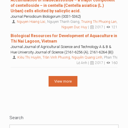
Accumulation of madecassoside – a major component
of centelloside – in centella (Centella asiatica (L.)
Urban) cells elicited by salicylic acid.
Journal:Periodicum Biologorum (0031-5362)
Nguyen Hoang Loc
, Nguyen Thanh Giang,
Truong Thi Phuong Lan
,
Nguyen Duc Huy
|
2017 |
121
Biological Resources for Development of Aquaculture in
Thi Nai Lagoon, Vietnam
Journal:Journal of Agricultural Science and Technology A & B &
Hue University Journal of Science (2161-6256 (A); 2161-6264 (B))
Kiều Thị Huyền
,
Trần Vinh Phương
,
Nguyễn Quang Linh
, Phan Thị
Lệ Anh |
2017 |
160
View more
Search