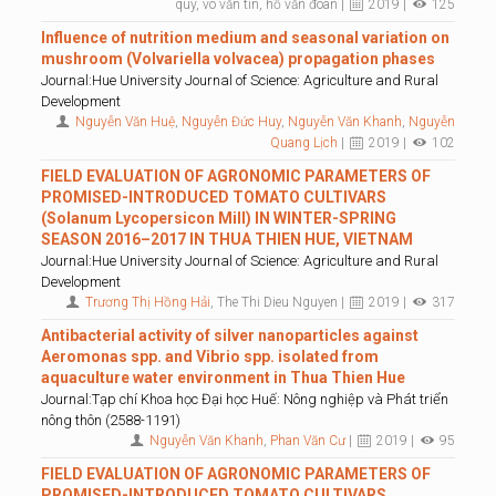
quý, võ văn tin, hồ văn đoàn |
2019 |
125
Influence of nutrition medium and seasonal variation on
mushroom (Volvariella volvacea) propagation phases
Journal:Hue University Journal of Science: Agriculture and Rural
Development
Nguyễn Văn Huệ
,
Nguyễn Đức Huy
,
Nguyễn Văn Khanh
,
Nguyễn
Quang Lịch
|
2019 |
102
FIELD EVALUATION OF AGRONOMIC PARAMETERS OF
PROMISED-INTRODUCED TOMATO CULTIVARS
(Solanum Lycopersicon Mill) IN WINTER-SPRING
SEASON 2016–2017 IN THUA THIEN HUE, VIETNAM
Journal:Hue University Journal of Science: Agriculture and Rural
Development
Trương Thị Hồng Hải
, The Thi Dieu Nguyen |
2019 |
317
Antibacterial activity of silver nanoparticles against
Aeromonas spp. and Vibrio spp. isolated from
aquaculture water environment in Thua Thien Hue
Journal:Tạp chí Khoa học Đại học Huế: Nông nghiệp và Phát triển
nông thôn (2588-1191)
Nguyễn Văn Khanh
,
Phan Văn Cư
|
2019 |
95
FIELD EVALUATION OF AGRONOMIC PARAMETERS OF
PROMISED-INTRODUCED TOMATO CULTIVARS