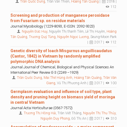
Trần Quốc Dung
, Trần Văn Thiện,
Hoàng Tấn Quảng
|
2018 |
112
Screening and production of manganese peroxidase
from Fusarium sp. on residue materials
Journal:Mycobiology (1229-8093, E-ISSN: 2092-9323)
Nguyễn Đức Huy
, Nguyễn Thị thanh Tiền, Lê Thị Huyền,
Hoàng
Tấn Quảng
,
Trương Quý Tùng
,
Nguyễn Ngọc Lương
, Seung-Moon Park
|
2017 |
112
Genetic diversity of loach Misgurnus anguillicaudatus
(Cantor, 1842) in Vietnam by randomly amplified
polymorphic DNA analysis
Journal:Journal of Chemical, Biological and Physical Sciences An
International Peer Review E-3 (2249 –1929)
Trần Quốc Dung
,
Mai Thế Hùng Anh
,
Hoàng Tấn Quảng
,
Trần Văn
Giang
, Vũ Thị Phương Anh |
2017 |
100
Germplasm evaluation and influence of soil type, plant
density and pruning height on biomass yield of moringa
in central Vietnam
Journal:Acta Horticulturae (0567-7572)
Trương Thị Hồng Hải
, Trần Viết Thắng,
Nguyễn Thị Thu Thủy
,
Nguyễn Duy Phong
, Đỗ Thị An |
2017 |
310