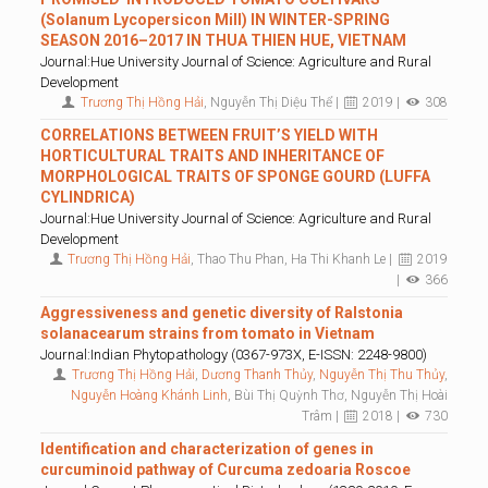
(Solanum Lycopersicon Mill) IN WINTER-SPRING
SEASON 2016–2017 IN THUA THIEN HUE, VIETNAM
Journal:Hue University Journal of Science: Agriculture and Rural
Development
Trương Thị Hồng Hải
, Nguyễn Thị Diệu Thể |
2019 |
308
CORRELATIONS BETWEEN FRUIT’S YIELD WITH
HORTICULTURAL TRAITS AND INHERITANCE OF
MORPHOLOGICAL TRAITS OF SPONGE GOURD (LUFFA
CYLINDRICA)
Journal:Hue University Journal of Science: Agriculture and Rural
Development
Trương Thị Hồng Hải
, Thao Thu Phan, Ha Thi Khanh Le |
2019
|
366
Aggressiveness and genetic diversity of Ralstonia
solanacearum strains from tomato in Vietnam
Journal:Indian Phytopathology (0367-973X, E-ISSN: 2248-9800)
Trương Thị Hồng Hải
,
Dương Thanh Thủy
,
Nguyễn Thị Thu Thủy
,
Nguyễn Hoàng Khánh Linh
, Bùi Thị Quỳnh Thơ, Nguyễn Thị Hoài
Trâm |
2018 |
730
Identification and characterization of genes in
curcuminoid pathway of Curcuma zedoaria Roscoe