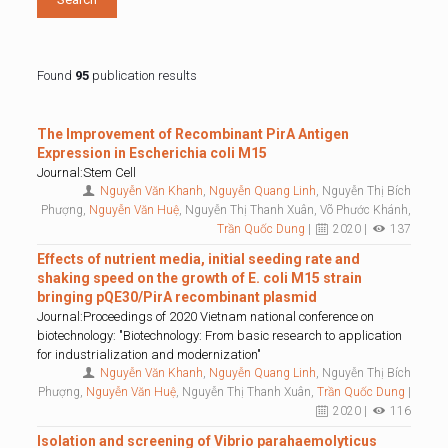
Found
95
publication results
The Improvement of Recombinant PirA Antigen
Expression in Escherichia coli M15
Journal:Stem Cell
Nguyễn Văn Khanh
,
Nguyễn Quang Linh
, Nguyễn Thị Bích
Phượng,
Nguyễn Văn Huệ
, Nguyễn Thị Thanh Xuân, Võ Phước Khánh,
Trần Quốc Dung
|
2020 |
137
Effects of nutrient media, initial seeding rate and
shaking speed on the growth of E. coli M15 strain
bringing pQE30/PirA recombinant plasmid
Journal:Proceedings of 2020 Vietnam national conference on
biotechnology: "Biotechnology: From basic research to application
for industrialization and modernization"
Nguyễn Văn Khanh
,
Nguyễn Quang Linh
, Nguyễn Thị Bích
Phượng,
Nguyễn Văn Huệ
, Nguyễn Thị Thanh Xuân,
Trần Quốc Dung
|
2020 |
116
Isolation and screening of Vibrio parahaemolyticus