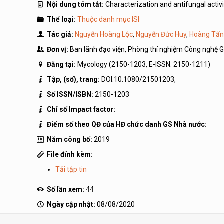
Nội dung tóm tắt:
Characterization and antifungal activ
Thể loại:
Thuộc danh mục ISI
Tác giả:
Nguyễn Hoàng Lộc
,
Nguyễn Đức Huy
,
Hoàng Tấn
Đơn vị:
Ban lãnh đạo viện, Phòng thí nghiệm Công nghệ 
Đăng tại:
Mycology (2150-1203, E-ISSN: 2150-1211)
Tập, (số), trang:
DOI:10.1080/21501203,
Số ISSN/ISBN:
2150-1203
Chỉ số Impact factor:
Điểm số theo QĐ của HĐ chức danh GS Nhà nước:
Năm công bố:
2019
File đính kèm:
Tải tập tin
Số lần xem:
44
Ngày cập nhật:
08/08/2020