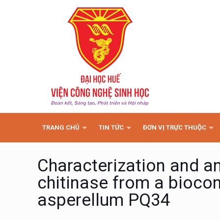
TRANG CHỦ
TIN TỨC
ĐƠN VỊ TRỰC THUỘC
Characterization and ant
chitinase from a bioco
asperellum PQ34