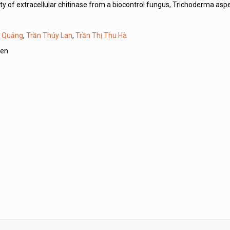
ity of extracellular chitinase from a biocontrol fungus, Trichoderma as
 Quảng
,
Trần Thúy Lan
,
Trần Thị Thu Hà
Gen