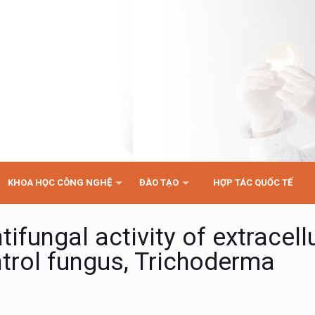
KHOA HỌC CÔNG NGHỆ
ĐÀO TẠO
HỢP TÁC QUỐC TẾ
ifungal activity of extracell
ntrol fungus, Trichoderma