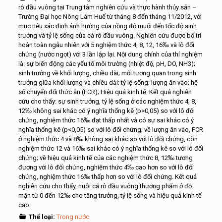
rô đầu vuông tại Trung tâm nghiên cứu và thực hành thủy sản –
Trường Đại học Nông Lâm Huế từ tháng 8 đến tháng 11/2012, với
mục tiêu xác định ảnh hưởng của nồng độ muối đến tốc độ sinh
trưởng và tỷ lệ sống của cá rô đầu vuông. Nghiên cứu được bố trí
hoàn toàn ngẫu nhiên với 5 nghiệm thức 4, 8, 12, 16‰ và lô đối
chứng (nước ngọt) với 3 lần lập lại. Nội dung chính của thí nghiệm
là: sự biến động các yếu tố môi trường (nhiệt độ, pH, DO, NH3);
sinh trưởng về khối lượng, chiều dài; mối tương quan trong sinh
trưởng giữa khối lượng và chiều dài; tỷ lệ sống; lượng ăn vào; hệ
số chuyển đổi thức ăn (FCR); Hiệu quả kinh tế. Kết quả nghiên
cứu cho thấy: sự sinh trưởng, tỷ lệ sống ở các nghiệm thức 4, 8,
12‰ không sai khác có ý nghĩa thống kê (p>0,05) so với lô đối
chứng, nghiệm thức 16‰ đạt thấp nhất và có sự sai khác có ý
nghĩa thống kê (p<0,05) so với lô đối chứng; về lượng ăn vào, FCR
ở nghiệm thức 4 và 8‰ không sai khác so với lô đối chứng, còn
nghiệm thức 12 và 16‰ sai khác có ý nghĩa thống kê so với lô đối
chứng; về hiệu quả kinh tế của các nghiệm thức 8, 12‰ tương
đương với lô đối chứng, nghiệm thức 4‰ cao hơn so với lô đối
chứng, nghiệm thức 16‰ thấp hơn so với lô đối chứng. Kết quả
nghiên cứu cho thấy, nuôi cá rô đầu vuông thương phẩm ở độ
mặn từ 0 đến 12‰ cho tăng trưởng, tỷ lệ sống và hiệu quả kinh tế
cao.
Thể loại:
Trong nước