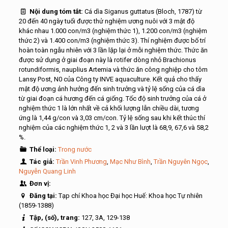
Nội dung tóm tắt:
Cá dìa Siganus guttatus (Bloch, 1787) từ
20 đến 40 ngày tuổi được thử nghiệm ương nuôi với 3 mật độ
khác nhau 1.000 con/m3 (nghiệm thức 1), 1.200 con/m3 (nghiệm
thức 2) và 1.400 con/m3 (nghiệm thức 3). Thí nghiệm được bố trí
hoàn toàn ngẫu nhiên với 3 lần lặp lại ở mỗi nghiệm thức. Thức ăn
được sử dụng ở giai đoạn này là rotifer dòng nhỏ Brachionus
rotundiformis, nauplius Artemia và thức ăn công nghiệp cho tôm
Lansy Post, N0 của Công ty INVE aquaculture. Kết quả cho thấy
mật độ ương ảnh hưởng đến sinh trưởng và tỷ lệ sống của cá dìa
từ giai đoạn cá hương đến cá giống. Tốc độ sinh trưởng của cá ở
nghiệm thức 1 là lớn nhất về cả khối lượng lẫn chiều dài, tương
ứng là 1,44 g/con và 3,03 cm/con. Tỷ lệ sống sau khi kết thúc thí
nghiệm của các nghiệm thức 1, 2 và 3 lần lượt là 68,9, 67,6 và 58,2
%.
Thể loại:
Trong nước
Tác giả:
Trần Vinh Phương
,
Mạc Như Bình
,
Trần Nguyên Ngọc
,
Nguyễn Quang Linh
Đơn vị:
Đăng tại:
Tạp chí Khoa học Đại học Huế: Khoa học Tự nhiên
(1859-1388)
Tập, (số), trang:
127, 3A, 129-138