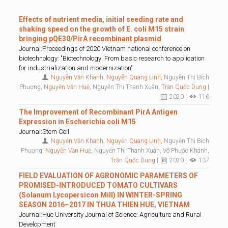
Effects of nutrient media, initial seeding rate and
shaking speed on the growth of E. coli M15 strain
bringing pQE30/PirA recombinant plasmid
Journal:Proceedings of 2020 Vietnam national conference on
biotechnology: "Biotechnology: From basic research to application
for industrialization and modernization"
Nguyễn Văn Khanh
,
Nguyễn Quang Linh
, Nguyễn Thị Bích
Phượng,
Nguyễn Văn Huệ
, Nguyễn Thị Thanh Xuân,
Trần Quốc Dung
|
2020 |
116
The Improvement of Recombinant PirA Antigen
Expression in Escherichia coli M15
Journal:Stem Cell
Nguyễn Văn Khanh
,
Nguyễn Quang Linh
, Nguyễn Thị Bích
Phượng,
Nguyễn Văn Huệ
, Nguyễn Thị Thanh Xuân, Võ Phước Khánh,
Trần Quốc Dung
|
2020 |
137
FIELD EVALUATION OF AGRONOMIC PARAMETERS OF
PROMISED-INTRODUCED TOMATO CULTIVARS
(Solanum Lycopersicon Mill) IN WINTER-SPRING
SEASON 2016–2017 IN THUA THIEN HUE, VIETNAM
Journal:Hue University Journal of Science: Agriculture and Rural
Development