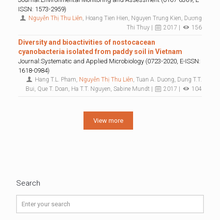
ISSN: 1573-2959)
Nguyễn Thị Thu Liên
, Hoang Tien Hien, Nguyen Trung Kien, Dương
Thi Thuy |
2017 |
156
Diversity and bioactivities of nostocacean
cyanobacteria isolated from paddy soil in Vietnam
Journal:Systematic and Applied Microbiology (0723-2020, E-ISSN:
1618-0984)
Hang T.L. Pham,
Nguyễn Thị Thu Liên
, Tuan A. Duong, Dung T.T.
Bui, Que T. Doan, Ha T.T. Nguyen, Sabine Mundt |
2017 |
104
View more
Search