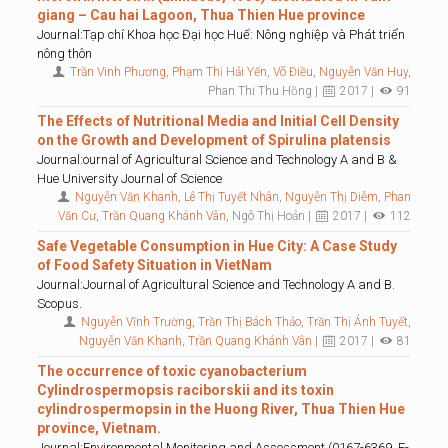
giang – Cau hai Lagoon, Thua Thien Hue province
Journal:Tạp chí Khoa học Đại học Huế: Nông nghiệp và Phát triển
nông thôn
Trần Vinh Phương
,
Phạm Thị Hải Yến
,
Võ Điều
,
Nguyễn Văn Huy
,
Phan Thi Thu Hồng |
2017 |
91
The Effects of Nutritional Media and Initial Cell Density
on the Growth and Development of Spirulina platensis
Journal:ournal of Agricultural Science and Technology A and B &
Hue University Journal of Science
Nguyễn Văn Khanh
,
Lê Thị Tuyết Nhân
,
Nguyễn Thị Diễm
,
Phan
Văn Cư
,
Trần Quang Khánh Vân
, Ngô Thị Hoản |
2017 |
112
Safe Vegetable Consumption in Hue City: A Case Study
of Food Safety Situation in VietNam
Journal:Journal of Agricultural Science and Technology A and B.
Scopus.
Nguyễn Vĩnh Trường
,
Trần Thị Bách Thảo
,
Trần Thị Ánh Tuyết
,
Nguyễn Văn Khanh
,
Trần Quang Khánh Vân
|
2017 |
81
The occurrence of toxic cyanobacterium
Cylindrospermopsis raciborskii and its toxin
cylindrospermopsin in the Huong River, Thua Thien Hue
province, Vietnam.
Journal:Environmental Monitoring and Assessment (0167-6369, E-