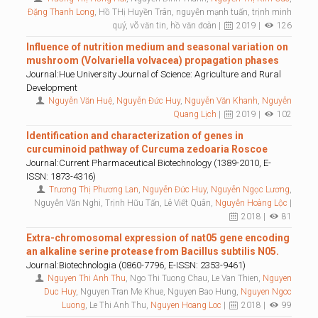
Đặng Thanh Long
, Hồ THị Huyền Trân, nguyễn mạnh tuấn, trịnh minh
quý, võ văn tin, hồ văn đoàn |
2019 |
126
Influence of nutrition medium and seasonal variation on
mushroom (Volvariella volvacea) propagation phases
Journal:Hue University Journal of Science: Agriculture and Rural
Development
Nguyễn Văn Huệ
,
Nguyễn Đức Huy
,
Nguyễn Văn Khanh
,
Nguyễn
Quang Lịch
|
2019 |
102
Identification and characterization of genes in
curcuminoid pathway of Curcuma zedoaria Roscoe
Journal:Current Pharmaceutical Biotechnology (1389-2010, E-
ISSN: 1873-4316)
Trương Thị Phương Lan
,
Nguyễn Đức Huy
,
Nguyễn Ngọc Lương
,
Nguyễn Văn Nghi, Trịnh Hữu Tấn, Lê Viết Quân,
Nguyễn Hoàng Lộc
|
2018 |
81
Extra-chromosomal expression of nat05 gene encoding
an alkaline serine protease from Bacillus subtilis N05.
Journal:Biotechnologia (0860-7796, E-ISSN: 2353-9461)
Nguyen Thi Anh Thu
, Ngo Thi Tuong Chau, Le Van Thien,
Nguyen
Duc Huy
, Nguyen Tran Me Khue, Nguyen Bao Hung,
Nguyen Ngoc
Luong
, Le Thi Anh Thu,
Nguyen Hoang Loc
|
2018 |
99