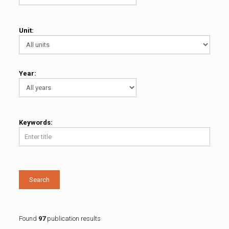
Unit:
Year:
Keywords:
Search
Found
97
publication results