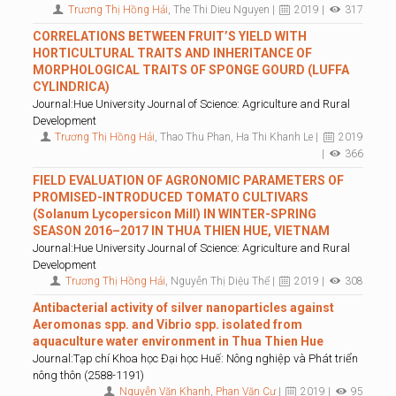
Trương Thị Hồng Hải
, The Thi Dieu Nguyen |
2019 |
317
CORRELATIONS BETWEEN FRUIT’S YIELD WITH
HORTICULTURAL TRAITS AND INHERITANCE OF
MORPHOLOGICAL TRAITS OF SPONGE GOURD (LUFFA
CYLINDRICA)
Journal:Hue University Journal of Science: Agriculture and Rural
Development
Trương Thị Hồng Hải
, Thao Thu Phan, Ha Thi Khanh Le |
2019
|
366
FIELD EVALUATION OF AGRONOMIC PARAMETERS OF
PROMISED-INTRODUCED TOMATO CULTIVARS
(Solanum Lycopersicon Mill) IN WINTER-SPRING
SEASON 2016–2017 IN THUA THIEN HUE, VIETNAM
Journal:Hue University Journal of Science: Agriculture and Rural
Development
Trương Thị Hồng Hải
, Nguyễn Thị Diệu Thể |
2019 |
308
Antibacterial activity of silver nanoparticles against
Aeromonas spp. and Vibrio spp. isolated from
aquaculture water environment in Thua Thien Hue
Journal:Tạp chí Khoa học Đại học Huế: Nông nghiệp và Phát triển
nông thôn (2588-1191)
Nguyễn Văn Khanh
,
Phan Văn Cư
|
2019 |
95