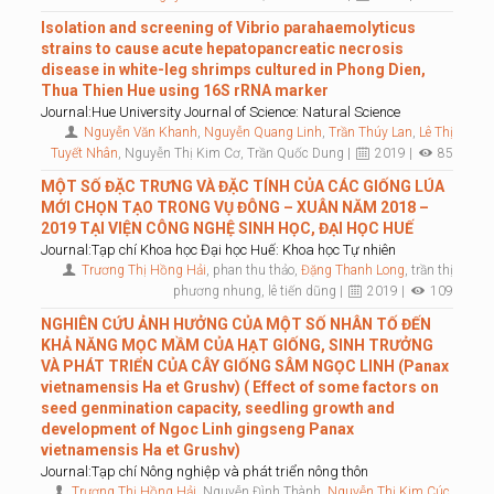
Isolation and screening of Vibrio parahaemolyticus
strains to cause acute hepatopancreatic necrosis
disease in white-leg shrimps cultured in Phong Dien,
Thua Thien Hue using 16S rRNA marker
Journal:Hue University Journal of Science: Natural Science
Nguyễn Văn Khanh
,
Nguyễn Quang Linh
,
Trần Thúy Lan
,
Lê Thị
Tuyết Nhân
, Nguyễn Thị Kim Cơ, Trần Quốc Dung |
2019 |
85
MỘT SỐ ĐẶC TRƯNG VÀ ĐẶC TÍNH CỦA CÁC GIỐNG LÚA
MỚI CHỌN TẠO TRONG VỤ ĐÔNG – XUÂN NĂM 2018 –
2019 TẠI VIỆN CÔNG NGHỆ SINH HỌC, ĐẠI HỌC HUẾ
Journal:Tạp chí Khoa học Đại học Huế: Khoa học Tự nhiên
Trương Thị Hồng Hải
, phan thu thảo,
Đặng Thanh Long
, trần thị
phương nhung, lê tiến dũng |
2019 |
109
NGHIÊN CỨU ẢNH HƯỞNG CỦA MỘT SỐ NHÂN TỐ ĐẾN
KHẢ NĂNG MỌC MẦM CỦA HẠT GIỐNG, SINH TRƯỞNG
VÀ PHÁT TRIỂN CỦA CÂY GIỐNG SÂM NGỌC LINH (Panax
vietnamensis Ha et Grushv) ( Effect of some factors on
seed genmination capacity, seedling growth and
development of Ngoc Linh gingseng Panax
vietnamensis Ha et Grushv)
Journal:Tạp chí Nông nghiệp và phát triển nông thôn
Trương Thị Hồng Hải
, Nguyễn Đình Thành,
Nguyễn Thị Kim Cúc
,