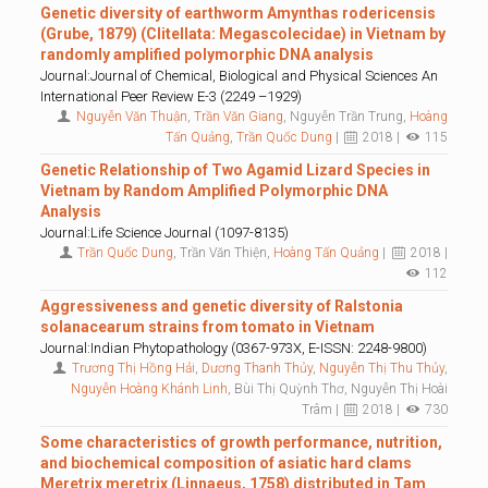
Genetic diversity of earthworm Amynthas rodericensis
(Grube, 1879) (Clitellata: Megascolecidae) in Vietnam by
randomly amplified polymorphic DNA analysis
Journal:Journal of Chemical, Biological and Physical Sciences An
International Peer Review E-3 (2249 –1929)
Nguyễn Văn Thuận
,
Trần Văn Giang
, Nguyễn Trần Trung,
Hoàng
Tấn Quảng
,
Trần Quốc Dung
|
2018 |
115
Genetic Relationship of Two Agamid Lizard Species in
Vietnam by Random Amplified Polymorphic DNA
Analysis
Journal:Life Science Journal (1097-8135)
Trần Quốc Dung
, Trần Văn Thiện,
Hoàng Tấn Quảng
|
2018 |
112
Aggressiveness and genetic diversity of Ralstonia
solanacearum strains from tomato in Vietnam
Journal:Indian Phytopathology (0367-973X, E-ISSN: 2248-9800)
Trương Thị Hồng Hải
,
Dương Thanh Thủy
,
Nguyễn Thị Thu Thủy
,
Nguyễn Hoàng Khánh Linh
, Bùi Thị Quỳnh Thơ, Nguyễn Thị Hoài
Trâm |
2018 |
730
Some characteristics of growth performance, nutrition,
and biochemical composition of asiatic hard clams
Meretrix meretrix (Linnaeus, 1758) distributed in Tam