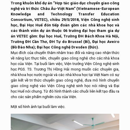
Trong khuôn khổ dự án “Hợp tác giáo dục chuyển giao công
nghệ và tri thức Châu Âu-Việt Nam” (Vietnamese-European
Knowledge and Technology Transfer Education
Consortium, VETEC), chiều 29/5/2018, Viện Công nghệ sinh
học, Đại Học Huế đón tiếp đoàn gồm các nhà khoa học và
các thành viên dự án thuộc 06 trường đại học tham gia dự
án VETEC gồm: Đại học Huế, Trường ĐH Bách Khoa Hà Nội,
Trường ĐH Cần Thơ, ĐH Tự do Brussel (Bỉ), Đại học Aveiro
(Bồ Đào Nha); Đại học Công nghệ Dresden (Đức).
Mục đích của chuyến thăm nhằm trao đổi và nâng cao nhận thức
về năng lực thực tiễn, chuyển giao công nghệ cho các nhà khoa
học của Viện. Tại buổi làm việc, Viện trưởng Viện Công nghệ sinh
học PGS. TS. Trương Thị Hồng Hải mong muốn các chuyên gia,
nhà khoa học nước ngoài và các nhà khoa học tại Việt Nam có sự
gắn kết về tri thức chuyển giao công nghệ, đưa mô hình chuyển
giao công nghệ vào Viện Công nghệ sinh học nói riêng và Đại
học Huế nói chung. Từ đó hình thành các chuỗi liên kết tạo đầu ra
cho các sản phẩm nghiên cứu của Viện.
Một số hình ảnh tại buổi làm việc.