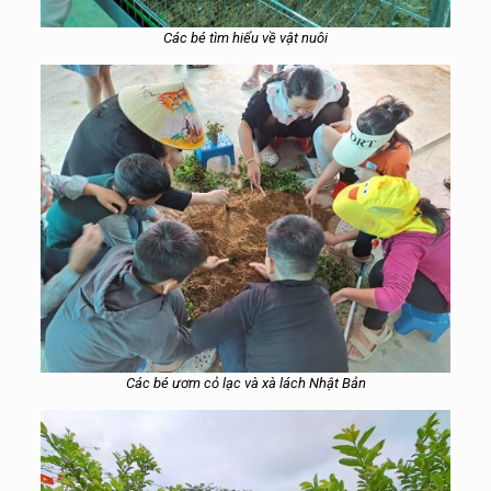
Các bé tìm hiểu về vật nuôi
Các bé ươm cỏ lạc và xà lách Nhật Bản