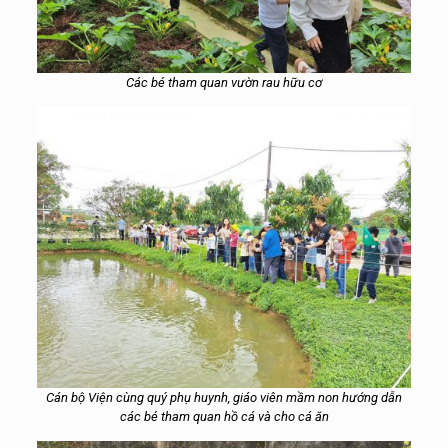
Các
bé tham quan vườn rau
hữu cơ
Cán bộ Viện cùng quý phụ huynh, giáo viên mầm non hướng dẫn
các bé tham quan hồ cá và cho cá ăn