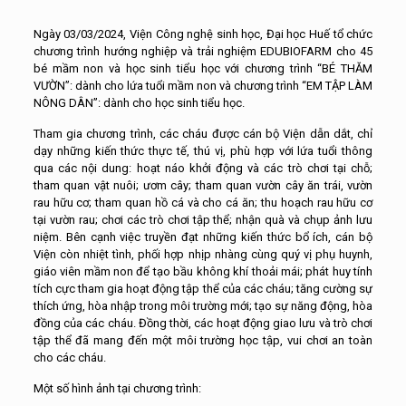
Ngày 03/03/2024, Viện Công nghệ sinh học, Đại học Huế tổ chức
chương trình hướng nghiệp và trải nghiệm EDUBIOFARM cho 45
bé mầm non và học sinh tiểu học với chương trình “BÉ THĂM
VƯỜN”: dành cho lứa tuổi mầm non và chương trình “EM TẬP LÀM
NÔNG DÂN”: dành cho học sinh tiểu học.
Tham gia chương trình, các cháu được cán bộ Viện dẫn dắt, chỉ
dạy những kiến thức thực tế, thú vị, phù hợp với lứa tuổi thông
qua các nội dung: hoạt náo khởi động và các trò chơi tại chỗ;
tham quan vật nuôi; ươm cây; tham quan vườn cây ăn trái, vườn
rau hữu cơ; tham quan hồ cá và cho cá ăn; thu hoạch rau hữu cơ
tại vườn rau; chơi các trò chơi tập thể; nhận quà và chụp ảnh lưu
niệm. Bên cạnh việc truyền đạt những kiến thức bổ ích, cán bộ
Viện còn nhiệt tình, phối hợp nhịp nhàng cùng quý vị phụ huynh,
giáo viên mầm non để tạo bầu không khí thoải mái; phát huy tính
tích cực tham gia hoạt động tập thể của các cháu; tăng cường sự
thích ứng, hòa nhập trong môi trường mới; tạo sự năng động, hòa
đồng của các cháu. Đồng thời, các hoạt động giao lưu và trò chơi
tập thể đã mang đến một môi trường học tập, vui chơi an toàn
cho các cháu.
Một số hình ảnh tại chương trình: