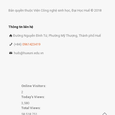
Bản quyền thuộc Viện Công nghệ sinh học, Đại Học Huế © 2018
Thông tin liên hệ
Đường Nguyễn Đình Tứ, Phường Mỹ Thượng, Thành phố Huế
(+84)
0961423419
huib@hueuni.edu.vn
Online Visitors:
2
Today's Views:
3,580
Total Views:
58,518,751