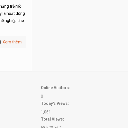
 năng trẻ mồ
y là hoạt động
hề nghiệp cho
Xem thêm
Online Visitors:
0
Today's Views:
1,061
Total Views:
58,520,767