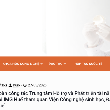
KHOA HỌC CÔNG NGHỆ
ĐÀO TẠO
HỢP TÁC QUỐC TẾ
ết bởi
huib
-
27/05/2025
oàn công tác Trung tâm Hỗ trợ và Phát triển tài n
ôi IMG Huế tham quan Viện Công nghệ sinh học, Đ
uế