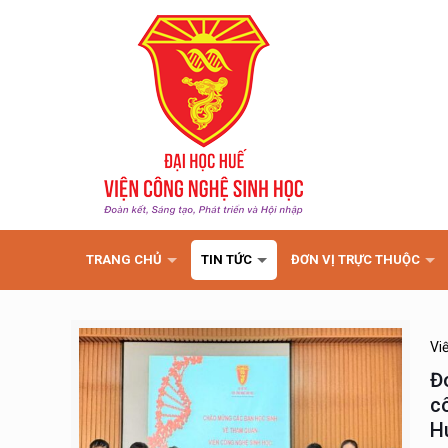
TRANG CHỦ
TIN TỨC
ĐƠN VỊ TRỰC THUỘC
Vi
Đ
c
H