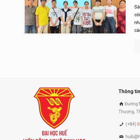
Sá
cô
nh
cá
Thông tin
Đường N
Thượng, Th
(+84)
0
huib@h