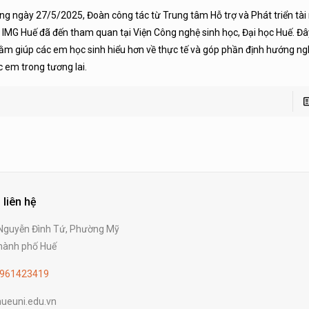
ng ngày 27/5/2025, Đoàn công tác từ Trung tâm Hỗ trợ và Phát triển tài
i IMG Huế đã đến tham quan tại Viện Công nghệ sinh học, Đại học Huế. Đâ
ằm giúp các em học sinh hiểu hơn về thực tế và góp phần định hướng ng
c em trong tương lai.
 liên hệ
guyễn Đình Tứ, Phường Mỹ
ành phố Huế
961423419
ueuni.edu.vn