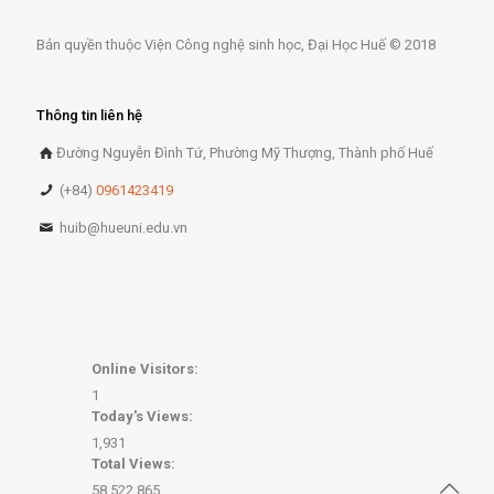
Bản quyền thuộc Viện Công nghệ sinh học, Đại Học Huế © 2018
Thông tin liên hệ
Đường Nguyễn Đình Tứ, Phường Mỹ Thượng, Thành phố Huế
(+84)
0961423419
huib@hueuni.edu.vn
Online Visitors:
1
Today's Views:
1,931
Total Views:
58,522,865