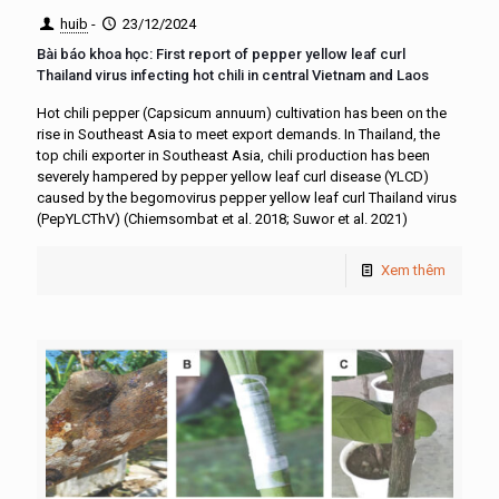
huib
-
23/12/2024
Bài báo khoa học: First report of pepper yellow leaf curl
Thailand virus infecting hot chili in central Vietnam and Laos
Hot chili pepper (Capsicum annuum) cultivation has been on the
rise in Southeast Asia to meet export demands. In Thailand, the
top chili exporter in Southeast Asia, chili production has been
severely hampered by pepper yellow leaf curl disease (YLCD)
caused by the begomovirus pepper yellow leaf curl Thailand virus
(PepYLCThV) (Chiemsombat et al. 2018; Suwor et al. 2021)
Xem thêm