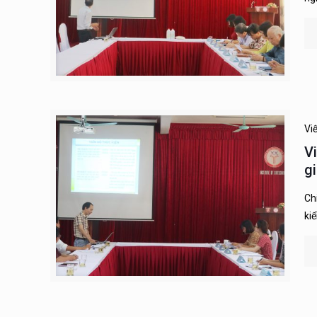
Vi
V
g
Ch
ki