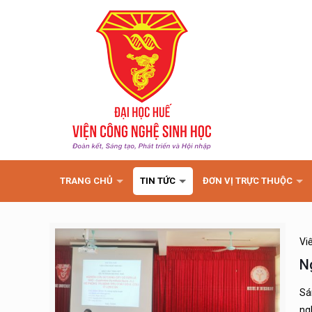
TRANG CHỦ
TIN TỨC
ĐƠN VỊ TRỰC THUỘC
Vi
N
Sá
ng