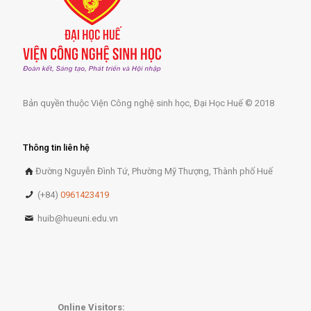
Bản quyền thuộc Viện Công nghệ sinh học, Đại Học Huế © 2018
Thông tin liên hệ
Đường Nguyễn Đình Tứ, Phường Mỹ Thượng, Thành phố Huế
(+84)
0961423419
huib@hueuni.edu.vn
Online Visitors: