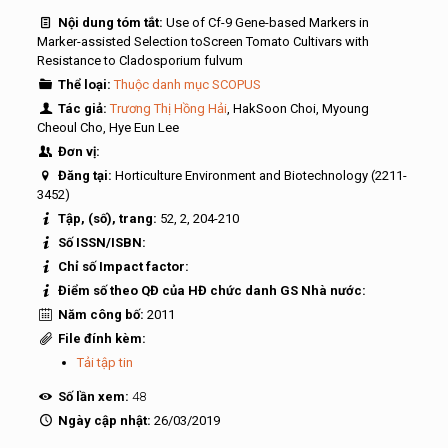
Nội dung tóm tắt:
Use of Cf-9 Gene-based Markers in
Marker-assisted Selection toScreen Tomato Cultivars with
Resistance to Cladosporium fulvum
Thể loại:
Thuộc danh mục SCOPUS
Tác giả:
Trương Thị Hồng Hải
, HakSoon Choi, Myoung
Cheoul Cho, Hye Eun Lee
Đơn vị:
Đăng tại:
Horticulture Environment and Biotechnology (2211-
3452)
Tập, (số), trang:
52, 2, 204-210
Số ISSN/ISBN:
Chỉ số Impact factor:
Điểm số theo QĐ của HĐ chức danh GS Nhà nước:
Năm công bố:
2011
File đính kèm:
Tải tập tin
Số lần xem:
48
Ngày cập nhật:
26/03/2019