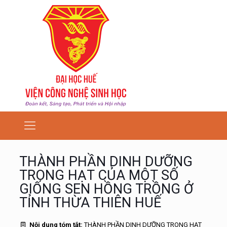
THÀNH PHẦN DINH DƯỠNG
TRONG HẠT CỦA MỘT SỐ
GIỐNG SEN HỒNG TRỒNG Ở
TỈNH THỪA THIÊN HUẾ
Nội dung tóm tắt:
THÀNH PHẦN DINH DƯỠNG TRONG HẠT