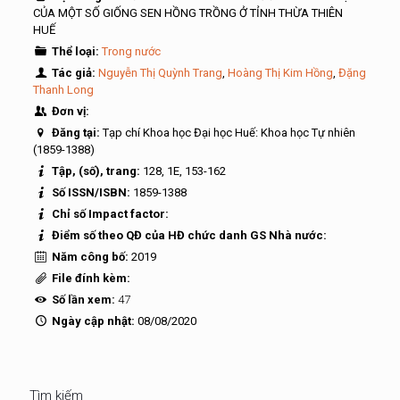
CỦA MỘT SỐ GIỐNG SEN HỒNG TRỒNG Ở TỈNH THỪA THIÊN
HUẾ
Thể loại:
Trong nước
Tác giả:
Nguyễn Thị Quỳnh Trang
,
Hoàng Thị Kim Hồng
,
Đặng
Thanh Long
Đơn vị:
Đăng tại:
Tạp chí Khoa học Đại học Huế: Khoa học Tự nhiên
(1859-1388)
Tập, (số), trang:
128, 1E, 153-162
Số ISSN/ISBN:
1859-1388
Chỉ số Impact factor:
Điểm số theo QĐ của HĐ chức danh GS Nhà nước:
Năm công bố:
2019
File đính kèm:
Số lần xem:
47
Ngày cập nhật:
08/08/2020
Tìm kiếm