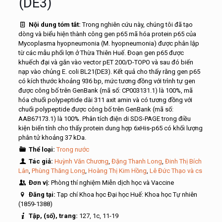
(DE3)
Nội dung tóm tắt:
Trong nghiên cứu này, chúng tôi đã tạo
dòng và biểu hiện thành công gen p65 mã hóa protein p65 của
Mycoplasma hyopneumonia (M. hyopneumonia) được phân lập
từ các mẫu phổi lợn ở Thừa Thiên Huế. Đoạn gen p65 được
khuếch đại và gắn vào vector pET 200/D-TOPO và sau đó biến
nạp vào chủng E. coli BL21(DE3). Kết quả cho thấy rằng gen p65
có kích thước khoảng 936 bp, mức tương đồng với trình tự gen
được công bố trên GenBank (mã số: CP003131.1) là 100%, mã
hóa chuổi polypeptide dài 311 axit amin và có tương đồng với
chuổi polypeptide được công bố trên GenBank (mã số:
AAB67173.1) là 100%. Phân tích điện di SDS-PAGE trong điều
kiện biến tính cho thấy protein dung hợp 6xHis-p65 có khối lượng
phân tử khoảng 37 kDa.
Thể loại:
Trong nước
Tác giả:
Huỳnh Văn Chương
,
Đặng Thanh Long
,
Đinh Thị Bích
Lân
,
Phùng Thăng Long
,
Hoàng Thị Kim Hồng
,
Lê Đức Thạo và cs
Đơn vị:
Phòng thí nghiệm Miễn dịch học và Vaccine
Đăng tại:
Tạp chí Khoa học Đại học Huế: Khoa học Tự nhiên
(1859-1388)
Tập, (số), trang:
127, 1c, 11-19