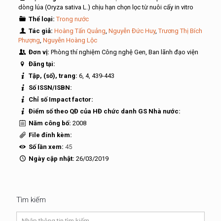
dòng lúa (Oryza sativa L.) chịu hạn chọn lọc từ nuôi cấy in vitro
Thể loại:
Trong nước
Tác giả:
Hoàng Tấn Quảng
,
Nguyễn Đức Huy
,
Trương Thị Bích
Phượng
,
Nguyễn Hoàng Lộc
Đơn vị:
Phòng thí nghiệm Công nghệ Gen, Ban lãnh đạo viện
Đăng tại:
Tập, (số), trang:
6, 4, 439-443
Số ISSN/ISBN:
Chỉ số Impact factor:
Điểm số theo QĐ của HĐ chức danh GS Nhà nước:
Năm công bố:
2008
File đính kèm:
Số lần xem:
45
Ngày cập nhật:
26/03/2019
Tìm kiếm