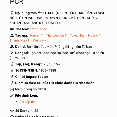
PCR
Nội dung tóm tắt:
PHÁT HIỆN GEN LIÊN QUAN ĐẾN SỰ SINH
ĐỘC TỐ CYLINDROSPERMOPSIN TRONG MẪU SINH KHỐI VI
KHUẨN LAM BẰNG KỸ THUẬT PCR
Thể loại:
Trong nước
Tác giả:
Nguyễn Thị Thu Liên
,
Lê Thị Tuyết Nhân
,
Hoàng Thị
Thanh
,
Ngô Thị Diễm My
Đơn vị:
Ban lãnh đạo viện, Phòng thí nghiệm Tế bào
Đăng tại:
Tạp chí Khoa học Đại học Huế: Khoa học Tự nhiên
(1859-1388)
Tập, (số), trang:
128, 1E, 15-26
Số ISSN/ISBN:
1859–1388
Chỉ số Impact factor:
Điểm số theo QĐ của HĐ chức danh GS Nhà nước:
Năm công bố:
2019
File đính kèm:
Tải tập tin
Số lần xem:
33
Ngày cập nhật:
08/08/2020