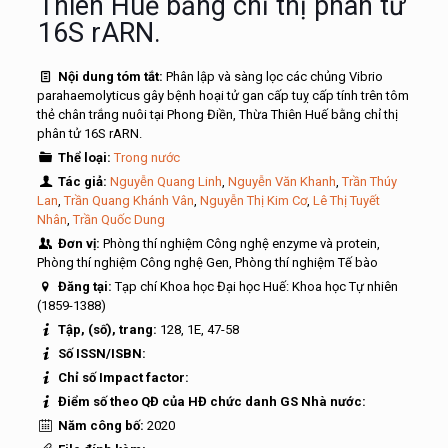
Thiên Huế bằng chỉ thị phân tử
16S rARN.
Nội dung tóm tắt:
Phân lập và sàng lọc các chủng Vibrio
parahaemolyticus gây bệnh hoại tử gan cấp tuỵ cấp tính trên tôm
thẻ chân trắng nuôi tại Phong Điền, Thừa Thiên Huế bằng chỉ thị
phân tử 16S rARN.
Thể loại:
Trong nước
Tác giả:
Nguyễn Quang Linh
,
Nguyễn Văn Khanh
,
Trần Thúy
Lan
,
Trần Quang Khánh Vân
,
Nguyễn Thị Kim Cơ
,
Lê Thị Tuyết
Nhân
,
Trần Quốc Dung
Đơn vị:
Phòng thí nghiệm Công nghệ enzyme và protein,
Phòng thí nghiệm Công nghệ Gen, Phòng thí nghiệm Tế bào
Đăng tại:
Tạp chí Khoa học Đại học Huế: Khoa học Tự nhiên
(1859-1388)
Tập, (số), trang:
128, 1E, 47-58
Số ISSN/ISBN:
Chỉ số Impact factor:
Điểm số theo QĐ của HĐ chức danh GS Nhà nước:
Năm công bố:
2020