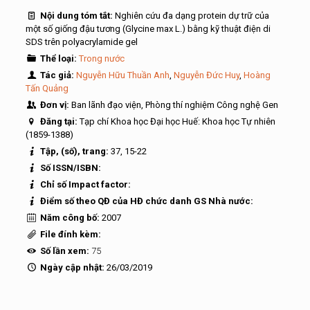
Nội dung tóm tắt:
Nghiên cứu đa dạng protein dự trữ của
một số giống đậu tương (Glycine max L.) bằng kỹ thuật điện di
SDS trên polyacrylamide gel
Thể loại:
Trong nước
Tác giả:
Nguyễn Hữu Thuần Anh
,
Nguyễn Đức Huy
,
Hoàng
Tấn Quảng
Đơn vị:
Ban lãnh đạo viện, Phòng thí nghiệm Công nghệ Gen
Đăng tại:
Tạp chí Khoa học Đại học Huế: Khoa học Tự nhiên
(1859-1388)
Tập, (số), trang:
37, 15-22
Số ISSN/ISBN:
Chỉ số Impact factor:
Điểm số theo QĐ của HĐ chức danh GS Nhà nước:
Năm công bố:
2007
File đính kèm:
Số lần xem:
75
Ngày cập nhật:
26/03/2019