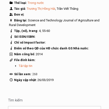
Thể loại:
Trong nước
Tác giả:
Trương Thị Hồng Hải
, Trần Viết Thắng
Đơn vị:
Đăng tại:
Science and Technology Journal of Agriculture and
Rural Development
Tập, (số), trang:
4, 55-60
Số ISSN/ISBN:
Chỉ số Impact factor:
Điểm số theo QĐ của HĐ chức danh GS Nhà nước:
Năm công bố:
2014
File đính kèm:
Tải tập tin
Số lần xem:
268
Ngày cập nhật:
26/03/2019
Tìm kiếm