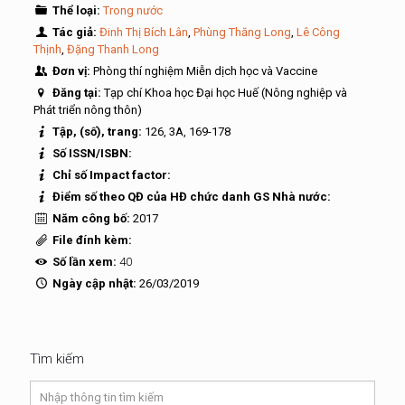
Thể loại:
Trong nước
Tác giả:
Đinh Thị Bích Lân
,
Phùng Thăng Long
,
Lê Công
Thịnh
,
Đặng Thanh Long
Đơn vị:
Phòng thí nghiệm Miễn dịch học và Vaccine
Đăng tại:
Tạp chí Khoa học Đại học Huế (Nông nghiệp và
Phát triển nông thôn)
Tập, (số), trang:
126, 3A, 169-178
Số ISSN/ISBN:
Chỉ số Impact factor:
Điểm số theo QĐ của HĐ chức danh GS Nhà nước:
Năm công bố:
2017
File đính kèm:
Số lần xem:
40
Ngày cập nhật:
26/03/2019
Tìm kiếm