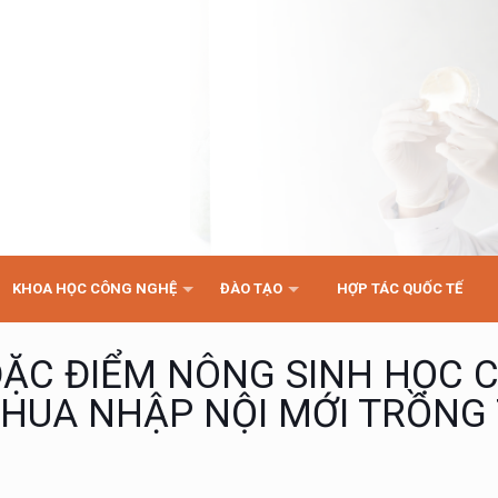
KHOA HỌC CÔNG NGHỆ
ĐÀO TẠO
HỢP TÁC QUỐC TẾ
ĐẶC ĐIỂM NÔNG SINH HỌC 
HUA NHẬP NỘI MỚI TRỒNG 