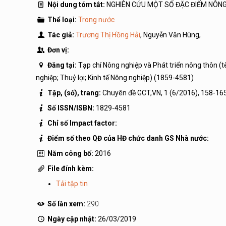
Nội dung tóm tắt:
NGHIÊN CỨU MỘT SỐ ĐẶC ĐIỂM NÔNG
Thể loại:
Trong nước
Tác giả:
Trương Thị Hồng Hải
, Nguyễn Văn Hùng,
Đơn vị:
Đăng tại:
Tạp chí Nông nghiệp và Phát triển nông thôn (
nghiệp; Thuỷ lợi; Kinh tế Nông nghiệp) (1859-4581)
Tập, (số), trang:
Chuyên đề GCT,VN, 1 (6/2016), 158-16
Số ISSN/ISBN:
1829-4581
Chỉ số Impact factor:
Điểm số theo QĐ của HĐ chức danh GS Nhà nước:
Năm công bố:
2016
File đính kèm:
Tải tập tin
Số lần xem:
290
Ngày cập nhật:
26/03/2019