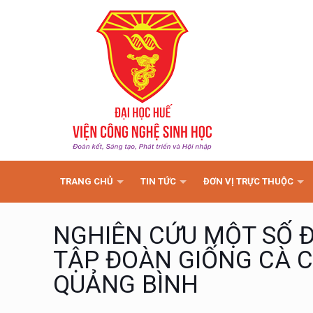
TRANG CHỦ
TIN TỨC
ĐƠN VỊ TRỰC THUỘC
NGHIÊN CỨU MỘT SỐ 
TẬP ĐOÀN GIỐNG CÀ C
QUẢNG BÌNH