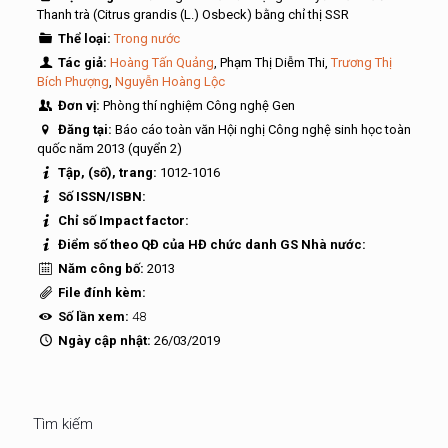
Thanh trà (Citrus grandis (L.) Osbeck) bằng chỉ thị SSR
Thể loại:
Trong nước
Tác giả:
Hoàng Tấn Quảng
, Phạm Thị Diễm Thi,
Trương Thị
Bích Phượng
,
Nguyễn Hoàng Lộc
Đơn vị:
Phòng thí nghiệm Công nghệ Gen
Đăng tại:
Báo cáo toàn văn Hội nghị Công nghệ sinh học toàn
quốc năm 2013 (quyển 2)
Tập, (số), trang:
1012-1016
Số ISSN/ISBN:
Chỉ số Impact factor:
Điểm số theo QĐ của HĐ chức danh GS Nhà nước:
Năm công bố:
2013
File đính kèm:
Số lần xem:
48
Ngày cập nhật:
26/03/2019
Tìm kiếm