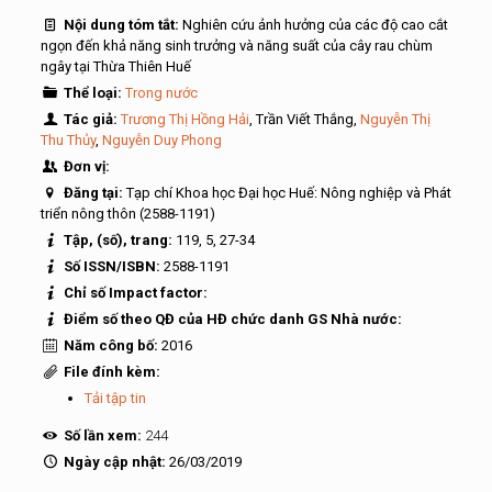
Nội dung tóm tắt:
Nghiên cứu ảnh hưởng của các độ cao cắt
ngọn đến khả năng sinh trưởng và năng suất của cây rau chùm
ngây tại Thừa Thiên Huế
Thể loại:
Trong nước
Tác giả:
Trương Thị Hồng Hải
, Trần Viết Thắng,
Nguyễn Thị
Thu Thủy
,
Nguyễn Duy Phong
Đơn vị:
Đăng tại:
Tạp chí Khoa học Đại học Huế: Nông nghiệp và Phát
triển nông thôn (2588-1191)
Tập, (số), trang:
119, 5, 27-34
Số ISSN/ISBN:
2588-1191
Chỉ số Impact factor:
Điểm số theo QĐ của HĐ chức danh GS Nhà nước:
Năm công bố:
2016
File đính kèm:
Tải tập tin
Số lần xem:
244
Ngày cập nhật:
26/03/2019