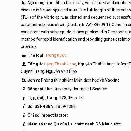
Nội dung tóm tắt:
In this study, we isolated and identif
disease in Sciaenops ocellatus. The full-length of thermola
(TLH) of the Vibrio sp. was cloned and sequenced successful
parahaemolyticus strain (Genbank: AY289609.1). Gene tlh 
consistent with polypeptide chains published in Genebank 
method for rapid identification and providing genetic relati
province.
Thể loại:
Trong nước
Tác giả:
Đặng Thanh Long
, Nguyễn Thái Hoàng, Hoàng T
Quỳnh Trang, Nguyễn Văn Hiệp
Đơn vị:
Phòng thí nghiệm Miễn dịch học và Vaccine
Đăng tại:
Hue University Journal of Science
Tập, (số), trang:
128, 1E, 5-14
Số ISSN/ISBN:
1859-1388
Chỉ số Impact factor:
Điểm số theo QĐ của HĐ chức danh GS Nhà nước: