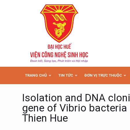
TRANG CHỦ
TIN TỨC
ĐƠN VỊ TRỰC THUỘC
Isolation and DNA clon
gene of Vibrio bacteria
Thien Hue