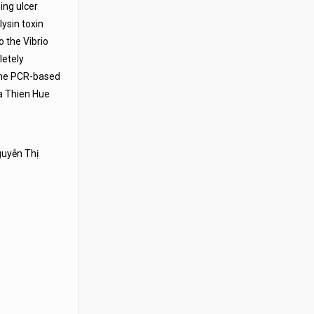
ing ulcer
ysin toxin
 the Vibrio
letely
 the PCR-based
ua Thien Hue
guyễn Thị