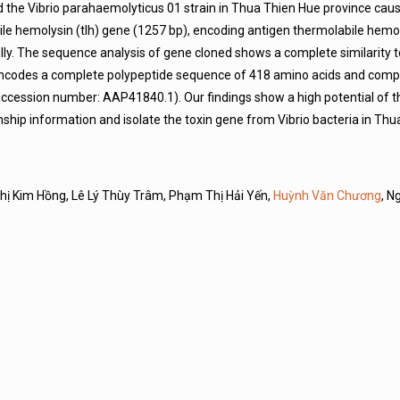
ied the Vibrio parahaemolyticus 01 strain in Thua Thien Hue province caus
bile hemolysin (tlh) gene (1257 bp), encoding antigen thermolabile hemol
ly. The sequence analysis of gene cloned shows a complete similarity to
encodes a complete polypeptide sequence of 418 amino acids and comp
(accession number: AAP41840.1). Our findings show a high potential of
onship information and isolate the toxin gene from Vibrio bacteria in Th
hị Kim Hồng, Lê Lý Thùy Trâm, Phạm Thị Hải Yến,
Huỳnh Văn Chương
, N