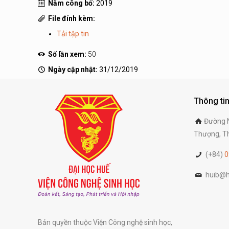
Năm công bố:
2019
File đính kèm:
Tải tập tin
Số lần xem:
50
Ngày cập nhật:
31/12/2019
Thông tin
Đường N
Thượng, Th
(+84)
0
huib@h
Bản quyền thuộc Viện Công nghệ sinh học,