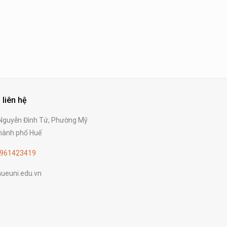
 liên hệ
guyễn Đình Tứ, Phường Mỹ
ành phố Huế
961423419
ueuni.edu.vn