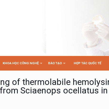
KHOA HỌC CÔNG NGHỆ
ĐÀO TẠO
HỢP TÁC QUỐC TẾ
ing of thermolabile hemolysi
 from Sciaenops ocellatus i