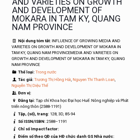
AND VARIETIES ON GROWTH
AND DEVELOPMENT OF
MOKARA IN TAM KY, QUANG
NAM PROVINCE
Nội dung tóm tắt:
INFLUENCE OF GROWING MEDIA AND
VARIETIES ON GROWTH AND DEVELOPMENT OF MOKARA IN
TAM KY, QUANG NAM PROVINCEMEDIA AND VARIETIES ON
GROWTH AND DEVELOPMENT OF MOKARA IN TAM KY, QUANG
NAM PROVINCE
Thể loại:
Trong nước
Tác giả:
Trương Thị Hồng Hải
,
Nguyen Thi Thanh Loan
,
Nguyễn Thị Diệu Thể
Đơn vị:
Đăng tại:
Tạp chí Khoa học Đại học Huế: Nông nghiệp và Phát
triển nông thôn (2588-1191)
Tập, (số), trang:
128, 3D, 85-94
Số ISSN/ISBN:
2588–1191
Chỉ số Impact factor:
Điểm số theo QĐ của HĐ chức danh GS Nhà nước: