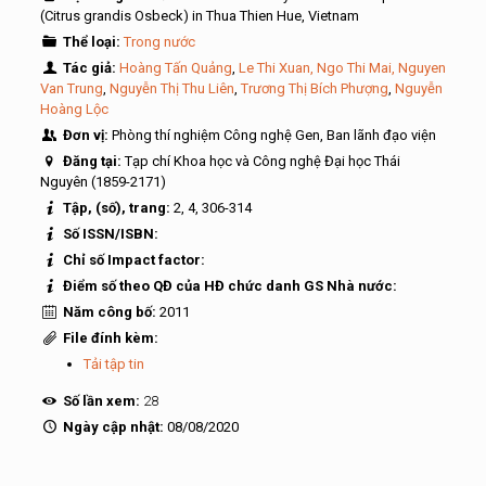
(Citrus grandis Osbeck) in Thua Thien Hue, Vietnam
Thể loại:
Trong nước
Tác giả:
Hoàng Tấn Quảng
,
Le Thi Xuan, Ngo Thi Mai, Nguyen
Van Trung
,
Nguyễn Thị Thu Liên
,
Trương Thị Bích Phượng
,
Nguyễn
Hoàng Lộc
Đơn vị:
Phòng thí nghiệm Công nghệ Gen, Ban lãnh đạo viện
Đăng tại:
Tạp chí Khoa học và Công nghệ Đại học Thái
Nguyên (1859-2171)
Tập, (số), trang:
2, 4, 306-314
Số ISSN/ISBN:
Chỉ số Impact factor:
Điểm số theo QĐ của HĐ chức danh GS Nhà nước:
Năm công bố:
2011
File đính kèm:
Tải tập tin
Số lần xem:
28
Ngày cập nhật:
08/08/2020