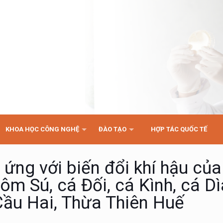
KHOA HỌC CÔNG NGHỆ
ĐÀO TẠO
HỢP TÁC QUỐC TẾ
 ứng với biến đổi khí hậu củ
ôm Sú, cá Đối, cá Kình, cá Dì
ầu Hai, Thừa Thiên Huế