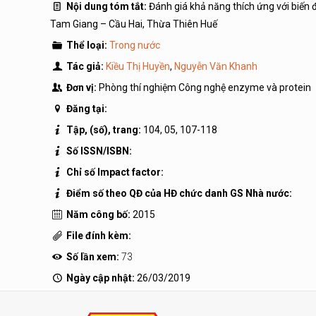
Nội dung tóm tắt:
Đánh giá khả năng thích ứng với biến đ
Tam Giang – Cầu Hai, Thừa Thiên Huế
Thể loại:
Trong nước
Tác giả:
Kiều Thị Huyền
,
Nguyễn Văn Khanh
Đơn vị:
Phòng thí nghiệm Công nghệ enzyme và protein
Đăng tại:
Tập, (số), trang:
104, 05, 107-118
Số ISSN/ISBN:
Chỉ số Impact factor:
Điểm số theo QĐ của HĐ chức danh GS Nhà nước:
Năm công bố:
2015
File đính kèm:
Số lần xem:
73
Ngày cập nhật:
26/03/2019