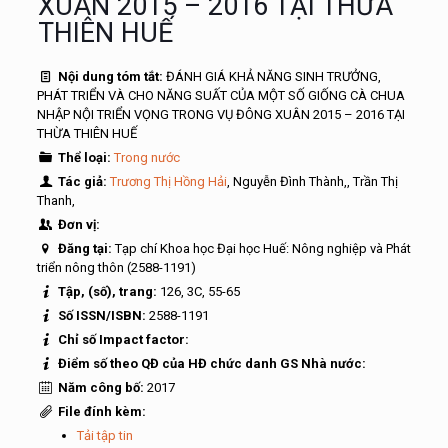
XUÂN 2015 – 2016 TẠI THỪA
THIÊN HUẾ
Nội dung tóm tắt:
ĐÁNH GIÁ KHẢ NĂNG SINH TRƯỞNG,
PHÁT TRIỂN VÀ CHO NĂNG SUẤT CỦA MỘT SỐ GIỐNG CÀ CHUA
NHẬP NỘI TRIỂN VỌNG TRONG VỤ ĐÔNG XUÂN 2015 – 2016 TẠI
THỪA THIÊN HUẾ
Thể loại:
Trong nước
Tác giả:
Trương Thị Hồng Hải
, Nguyễn Đình Thành,, Trần Thị
Thanh,
Đơn vị:
Đăng tại:
Tạp chí Khoa học Đại học Huế: Nông nghiệp và Phát
triển nông thôn (2588-1191)
Tập, (số), trang:
126, 3C, 55-65
Số ISSN/ISBN:
2588-1191
Chỉ số Impact factor:
Điểm số theo QĐ của HĐ chức danh GS Nhà nước:
Năm công bố:
2017
File đính kèm:
Tải tập tin