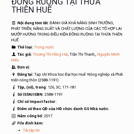
ĐỒNG RUỘNG TẠI THỪA
THIÊN HUẾ
Nội dung tóm tắt:
ĐÁNH GIÁ KHẢ NĂNG SINH TRƯỞNG,
PHÁT TRIỂN, NĂNG SUẤT VÀ CHẤT LƯỢNG CỦA CÁC TỔ HỢP LAI
MƯỚP HƯƠNG TRONG ĐIỀU KIỆN ĐỒNG RUỘNG TẠI THỪA THIÊN
HUẾ
Thể loại:
Trong nước
Tác giả:
Trương Thị Hồng Hải
, Trần Thị Thanh,,
Nguyễn Minh
Hiếu
Đơn vị:
Đăng tại:
Tạp chí Khoa học Đại học Huế: Nông nghiệp và Phát
triển nông thôn (2588-1191)
Tập, (số), trang:
126, 3C, 171-181
Số ISSN/ISBN:
2588-1191
Chỉ số Impact factor:
Điểm số theo QĐ của HĐ chức danh GS Nhà nước:
Năm công bố:
2017
File đính kèm:
Tải tập tin