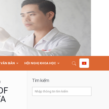
VĂN BẢN
HỘI NGHỊ KHOA HỌC
D
Tìm kiếm
OF
FA