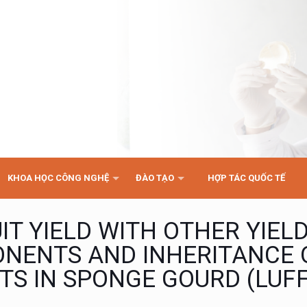
KHOA HỌC CÔNG NGHỆ
ĐÀO TẠO
HỢP TÁC QUỐC TẾ
IT YIELD WITH OTHER YIEL
NENTS AND INHERITANCE 
TS IN SPONGE GOURD (LUF