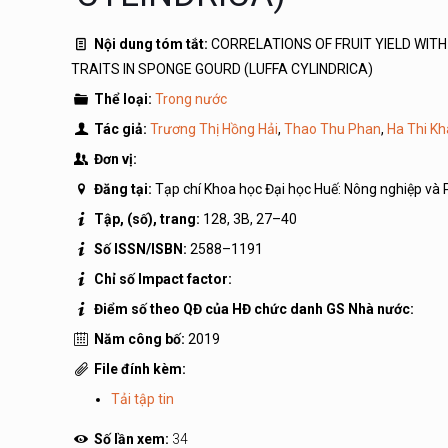
Nội dung tóm tắt:
CORRELATIONS OF FRUIT YIELD WI
TRAITS IN SPONGE GOURD (LUFFA CYLINDRICA)
Thể loại:
Trong nước
Tác giả:
Trương Thị Hồng Hải
,
Thao Thu Phan
,
Ha Thi Kh
Đơn vị:
Đăng tại:
Tạp chí Khoa học Đại học Huế: Nông nghiệp và 
Tập, (số), trang:
128, 3B, 27–40
Số ISSN/ISBN:
2588–1191
Chỉ số Impact factor:
Điểm số theo QĐ của HĐ chức danh GS Nhà nước:
Năm công bố:
2019
File đính kèm:
Tải tập tin
Số lần xem:
34