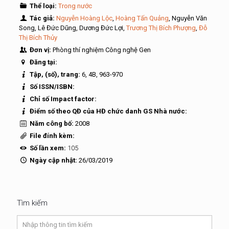
Thể loại:
Trong nước
Tác giả:
Nguyễn Hoàng Lộc
,
Hoàng Tấn Quảng
, Nguyễn Văn
Song, Lê Đức Dũng, Dương Đức Lợi,
Trương Thị Bích Phượng
,
Đỗ
Thị Bích Thủy
Đơn vị:
Phòng thí nghiệm Công nghệ Gen
Đăng tại:
Tập, (số), trang:
6, 4B, 963-970
Số ISSN/ISBN:
Chỉ số Impact factor:
Điểm số theo QĐ của HĐ chức danh GS Nhà nước:
Năm công bố:
2008
File đính kèm:
Số lần xem:
105
Ngày cập nhật:
26/03/2019
Tìm kiếm