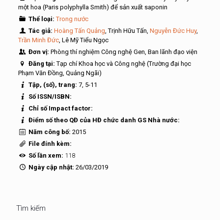
một hoa (Paris polyphylla Smith) để sản xuất saponin
Thể loại:
Trong nước
Tác giả:
Hoàng Tấn Quảng
, Trịnh Hữu Tấn,
Nguyễn Đức Huy
,
Trần Minh Đức
, Lê Mỹ Tiểu Ngọc
Đơn vị:
Phòng thí nghiệm Công nghệ Gen, Ban lãnh đạo viện
Đăng tại:
Tạp chí Khoa học và Công nghệ (Trường đại học
Phạm Văn Đồng, Quảng Ngãi)
Tập, (số), trang:
7, 5-11
Số ISSN/ISBN:
Chỉ số Impact factor:
Điểm số theo QĐ của HĐ chức danh GS Nhà nước:
Năm công bố:
2015
File đính kèm:
Số lần xem:
118
Ngày cập nhật:
26/03/2019
Tìm kiếm