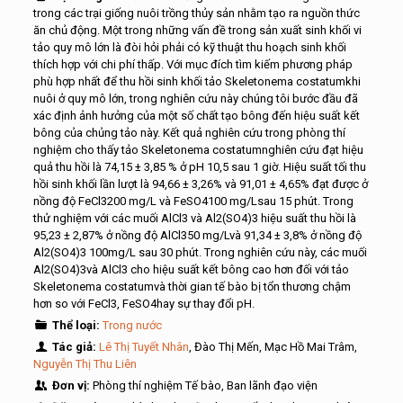
trong các trại giống nuôi trồng thủy sản nhằm tạo ra nguồn thức
ăn chủ động. Một trong những vấn đề trong sản xuất sinh khối vi
tảo quy mô lớn là đòi hỏi phải có kỹ thuật thu hoạch sinh khối
thích hợp với chi phí thấp. Với mục đích tìm kiếm phương pháp
phù hợp nhất để thu hồi sinh khối tảo Skeletonema costatumkhi
nuôi ở quy mô lớn, trong nghiên cứu này chúng tôi bước đầu đã
xác định ảnh hưởng của một số chất tạo bông đến hiệu suất kết
bông của chủng tảo này. Kết quả nghiên cứu trong phòng thí
nghiệm cho thấy tảo Skeletonema costatumnghiên cứu đạt hiệu
quả thu hồi là 74,15 ± 3,85 % ở pH 10,5 sau 1 giờ. Hiệu suất tối thu
hồi sinh khối lần lượt là 94,66 ± 3,26% và 91,01 ± 4,65% đạt được ở
nồng độ FeCl3200 mg/L và FeSO4100 mg/Lsau 15 phút. Trong
thử nghiệm với các muối AlCl3 và Al2(SO4)3 hiệu suất thu hồi là
95,23 ± 2,87% ở nồng độ AlCl350 mg/Lvà 91,34 ± 3,8% ở nồng độ
Al2(SO4)3 100mg/L sau 30 phút. Trong nghiên cứu này, các muối
Al2(SO4)3và AlCl3 cho hiệu suất kết bông cao hơn đối với tảo
Skeletonema costatumvà thời gian tế bào bị tổn thương chậm
hơn so với FeCl3, FeSO4hay sự thay đổi pH.
Thể loại:
Trong nước
Tác giả:
Lê Thị Tuyết Nhân
, Đào Thị Mến, Mạc Hồ Mai Trâm,
Nguyễn Thị Thu Liên
Đơn vị:
Phòng thí nghiệm Tế bào, Ban lãnh đạo viện