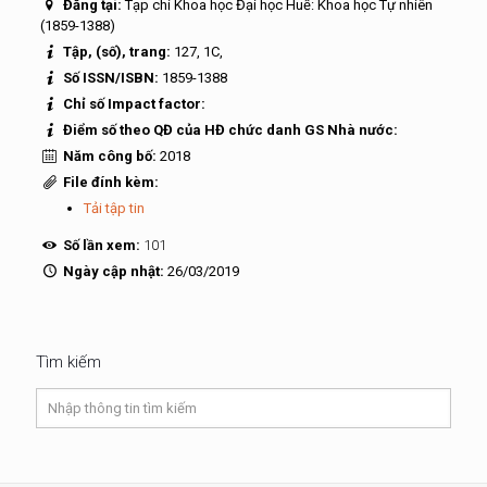
Đăng tại:
Tạp chí Khoa học Đại học Huế: Khoa học Tự nhiên
(1859-1388)
Tập, (số), trang:
127, 1C,
Số ISSN/ISBN:
1859-1388
Chỉ số Impact factor:
Điểm số theo QĐ của HĐ chức danh GS Nhà nước:
Năm công bố:
2018
File đính kèm:
Tải tập tin
Số lần xem:
101
Ngày cập nhật:
26/03/2019
Tìm kiếm