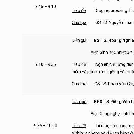
8:45 – 9:10
Tiêu đề
: Drug repurposing: from
Chủ tọa
: GS.TS. Nguyễn Thanh 
Diễn giả
:
GS.TS. Hoàng Nghĩa
Viện Sinh học nhiệt đới, Việ
9:10 – 9:35
Tiêu đề
: Nghiên cứu ứng dụng c
hiếm và phục tráng giống vật nuôi
Chủ tọa
: GS.TS. Phan Văn Chi, 
Diễn giả
:
PGS.TS. Đồng Văn 
Viện Công nghệ sinh học, Vi
9:35 – 10:00
Tiêu đề
: Tiến bộ của công nghệ
sinh học phòng và điều trị bệnh ở