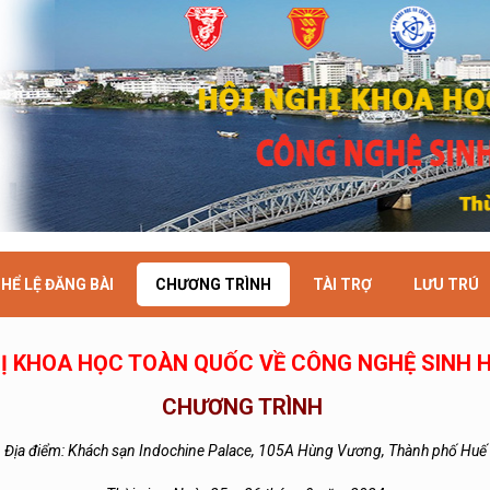
HỂ LỆ ĐĂNG BÀI
CHƯƠNG TRÌNH
TÀI TRỢ
LƯU TRÚ
Ị KHOA HỌC TOÀN QUỐC VỀ CÔNG NGHỆ SINH 
CHƯƠNG TRÌNH
Địa điểm: Khách sạn Indochine Palace, 105A Hùng Vương, Thành phố Huế