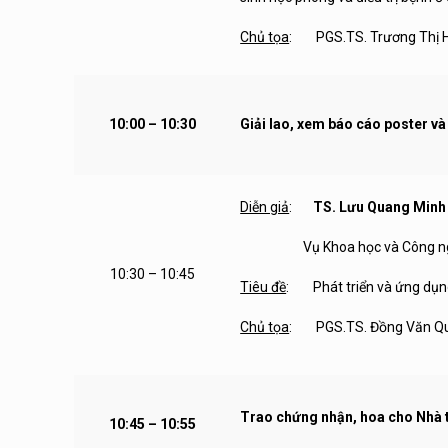
Chủ tọa
: PGS.TS. Trương Thị Hồ
10:00 – 10:30
Giải lao, xem báo cáo poster và
Diễn giả
:
TS. Lưu Quang Minh
Vụ Khoa học và Công nghệ các
10:30 – 10:45
Tiêu đề
: Phát triển và ứng dụng 
Chủ tọa
: PGS.TS. Đồng Văn Quyề
Trao chứng nhận, hoa cho Nhà t
10:45 – 10:55