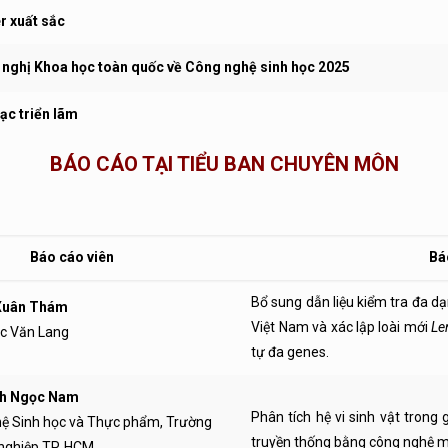
r xuất sắc
 nghị Khoa học toàn quốc về Công nghệ sinh học 2025
ạc triển lãm
BÁO CÁO TẠI TIỂU BAN CHUYÊN MÔN
Báo cáo viên
Bá
Bổ sung dẫn liệu kiểm tra đa d
 Xuân Thám
Việt Nam và xác lập loài mới
Le
ọc Văn Lang
tự đa genes.
nh Ngọc Nam
Phân tích hệ vi sinh vật tron
hệ Sinh học và Thực phẩm, Trường
truyền thống bằng công nghệ 
nghiệp TP. HCM