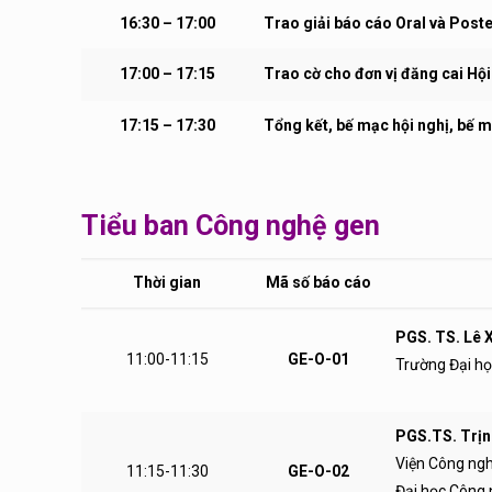
16:30 – 17:00
Trao giải báo cáo Oral và Poste
17:00 – 17:15
Trao cờ cho đơn vị đăng cai
Hội
17:15 – 17:30
Tổng kết, bế mạc hội nghị, bế m
Tiểu ban Công nghệ gen
Thời gian
Mã số báo cáo
PGS. TS. Lê
11:00-11:15
GE-O-01
Trường Đại h
PGS.TS. Trị
Viện Công ng
11:15-11:30
GE-O-02
Đại học Công 