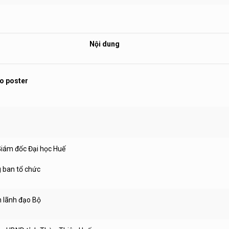
Nội dung
eo poster
Giám đốc Đại học Huế
g ban tổ chức
n lãnh đạo Bộ