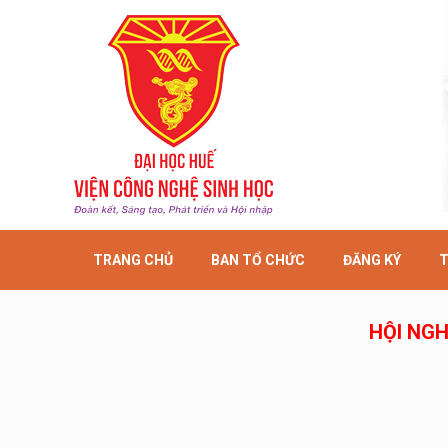
TRANG CHỦ
BAN TỔ CHỨC
ĐĂNG KÝ
T
HỘI NGH