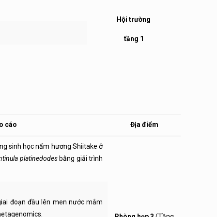
Hội trường
tầng 1
o cáo
Địa điểm
ạng sinh học nấm hương Shiitake ở
ntinula platinedodes
bằng giải trình
g giai đoạn đầu lên men nước mắm
metagenomics.
Phòng họp 3
(Tầng