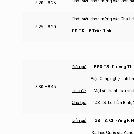
Phát biểu chào mừng của lãnh đ
8:20 – 8:25
Phát biểu chào mừng của Chủ tịc
8:25 – 8:30
GS.TS. Lê Trần Bình
Diễn giả
:
PGS.TS. Trương Thị
Viện Công nghệ sinh học, 
8:30 – 8:45
Tiêu đề
: Một số thành tựu nổi b
Chủ tọa
: GS.TS. Lê Trần Bình, 
Diễn giả
:
GS.TS. Chi-Ying F. 
Đại học Quốc gia Yang Ming