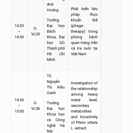
Anh
Phát triển liệu
Hoàng
pháp thực
Trường
khuẩn thể
14:30
Đại học
(phage
O-
–
Bách
therapy) trong
VL05
14:45
Khoa, Đại
phòng bệnh
học QG
quan trọng trên
Thành phố
cá tra nuôi tại
Hồ Chí
Việt Nam
Minh
TS.
Nguyễn
Investigation of
Thị Kiều
the relationship
Oanh
among heavy
14:45
metal level,
O-
Trường
–
secondary
VL06
Đại học
15:00
metabolites
Khoa học
and bioactivity
và Công
of
Pteris vittata
nghệ Hà
L. extract
Nội