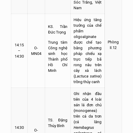
Sóc Trăng, Việt
Nam
Hiệu ứng tăng
trưởng của chế
KS. Trần
phẩm
Đức Trọng
oligoalginate
Phòng
Trung tâm
được chế tạo
14:15
II.12
O-
Công nghệ
bằng phương
–
MN04
sinh học
pháp chiếu xạ
14:30
Thành phố
trực tiếp bã
Hồ Chí
rong nâu trên
Minh
cây xà lách
(
Lactuca sativa
)
trồng thủy canh
Ghi nhận đầu
tiên của 4 loài
sán lá đơn chủ
(monogenea)
trên cá da trơn
TS. Đặng
(cá lăng
Thúy Bình
14:30
Hemibagrus
O-