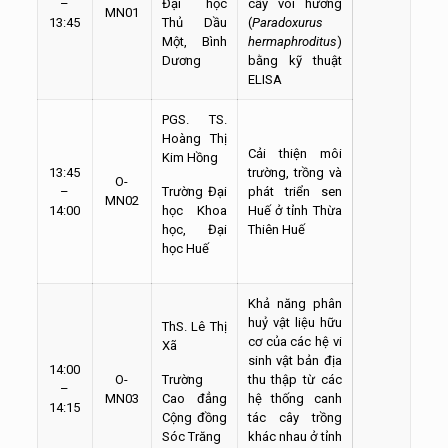
–
Đại học
cầy vòi hương
MN01
13:45
Thủ Dầu
(
Paradoxurus
Một, Bình
hermaphroditus
)
Dương
bằng kỹ thuật
ELISA
PGS. TS.
Hoàng Thị
Cải thiện môi
Kim Hồng
13:45
trường, trồng và
O-
–
Trường Đại
phát triển sen
MN02
14:00
học Khoa
Huế ở tỉnh Thừa
học, Đại
Thiên Huế
học Huế
Khả năng phân
huỷ vật liệu hữu
ThS. Lê Thị
cơ của các hệ vi
Xã
sinh vật bản địa
14:00
O-
Trường
thu thập từ các
–
MN03
Cao đẳng
hệ thống canh
14:15
Cộng đồng
tác cây trồng
Sóc Trăng
khác nhau ở tỉnh