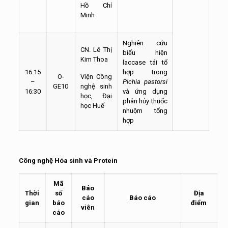
Hồ Chí
Minh
Nghiên cứu
CN. Lê Thị
biểu hiện
Kim Thoa
laccase tái tổ
16:15
hợp trong
O-
Viện Công
–
Pichia pastorsi
GE10
nghệ sinh
16:30
và ứng dụng
học, Đại
phân hủy thuốc
học Huế
nhuộm tổng
hợp
Công nghệ Hóa sinh và Protein
Mã
Báo
Thời
số
Địa
cáo
Báo cáo
gian
báo
điểm
viên
cáo