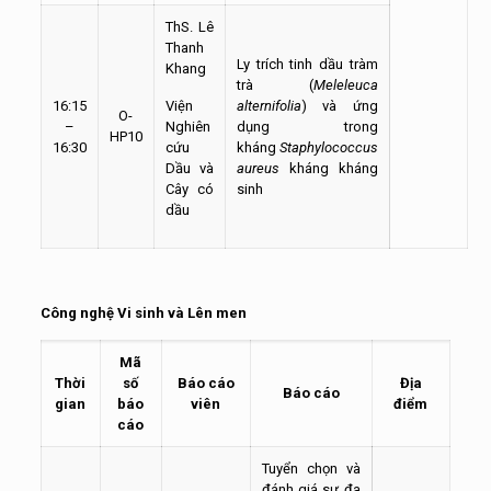
ThS. Lê
Thanh
Ly trích tinh dầu tràm
Khang
trà (
Meleleuca
16:15
Viện
alternifolia
) và ứng
O-
–
Nghiên
dụng trong
HP10
16:30
cứu
kháng
Staphylococcus
Dầu và
aureus
kháng kháng
Cây có
sinh
dầu
Công nghệ Vi sinh và Lên men
Mã
Thời
số
Báo cáo
Địa
Báo cáo
gian
báo
viên
điểm
cáo
Tuyển chọn và
đánh giá sự đa