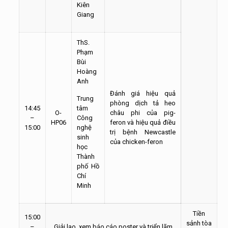
Kiên
Giang
ThS.
Phạm
Bùi
Hoàng
Anh
Đánh giá hiệu quả
Trung
phòng dịch tả heo
14:45
tâm
O-
châu phi của pig-
–
Công
HP06
feron và hiệu quả điều
15:00
nghệ
trị bệnh Newcastle
sinh
của chicken-feron
học
Thành
phố Hồ
Chí
Minh
Tiền
15:00
sảnh
tòa
–
Giải lao, xem báo cáo poster và triển lãm