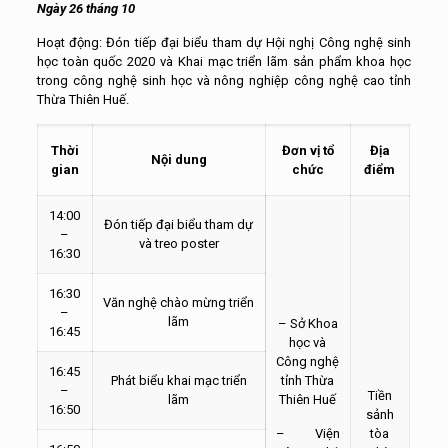
Ngày 26 tháng 10
Hoạt động: Đón tiếp đại biểu tham dự Hội nghị Công nghệ sinh
học toàn quốc 2020 và Khai mạc triển lãm sản phẩm khoa học
trong công nghệ sinh học và nông nghiệp công nghệ cao tỉnh
Thừa Thiên Huế.
Thời
Đơn vị tổ
Địa
Nội dung
gian
chức
điểm
14:00
Đón tiếp đại biểu tham dự
–
và treo poster
16:30
16:30
Văn nghệ chào mừng triển
–
lãm
– Sở Khoa
16:45
học và
Công nghệ
16:45
Phát biểu khai mạc triển
tỉnh Thừa
–
Tiền
lãm
Thiên Huế
16:50
sảnh
– Viện
tòa