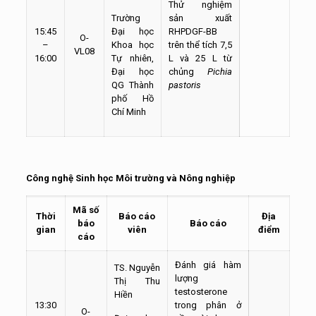
Thử nghiệm
Trường
sản xuất
15:45
Đại học
RHPDGF-BB
O-
–
Khoa học
trên thể tích 7,5
VL08
16:00
Tự nhiên,
L và 25 L từ
Đại học
chủng
Pichia
QG Thành
pastoris
phố Hồ
Chí Minh
Công nghệ Sinh học Môi trường và Nông nghiệp
Mã số
Thời
Báo cáo
Địa
báo
Báo cáo
gian
viên
điểm
cáo
Đánh giá hàm
TS. Nguyễn
lượng
Thị Thu
testosterone
Hiền
13:30
trong phân ở
O-