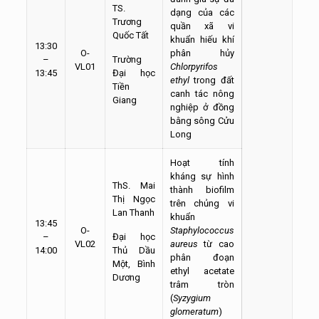
TS.
dạng của các
Trương
quần xã vi
Quốc Tất
khuẩn hiếu khí
13:30
O-
phân hủy
–
Trường
VL01
Chlorpyrifos
13:45
Đại học
ethyl
trong đất
Tiền
canh tác nông
Giang
nghiệp ở đồng
bằng sông Cửu
Long
Hoạt tính
kháng sự hình
ThS. Mai
thành biofilm
Thị Ngọc
trên chủng vi
Lan Thanh
khuẩn
13:45
O-
Staphylococcus
–
Đại học
VL02
aureus
từ cao
14:00
Thủ Dầu
phân đoạn
Một, Bình
ethyl acetate
Dương
trâm tròn
(
Syzygium
glomeratum
)