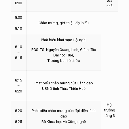
tòa
8:00
nhà
8:00
–
Chào mừng, giới thiệu đại biểu
8:10
Phát biểu khai mạc Hội nghị
8:10
PGS. TS. Nguyễn Quang Linh, Giám đốc
–
Đại học Huế,
8:15
Trưởng ban tổ chức
8:15
Phát biểu chào mừng của Lãnh đạo
–
UBND tỉnh Thừa Thiên Huế
8:20
Hội
trường
8:20
Phát biểu chào mừng của đại diện lãnh
tầng 3
–
đạo
8:25
Bộ Khoa học và Công nghệ