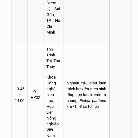
Dược
liệu Sài
Gòn,
TP. Hồ
Chí
Minh
ThS.
Trịnh
Thị Thu
Thủy
Khoa
Công
Nghiên cứu điều kiện
13:45
nghệ
thích hợp lên men sinh
O-
–
sinh
tổng hợp lactoferrin từ
HP02
14:00
học,
chủng
Pichia pastoris
Học
km71h-3 tái tổ hợp
viện
Nông
nghiệp
Việt
Nam