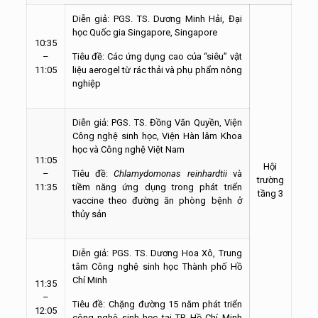
Diễn giả: PGS. TS. Dương Minh Hải, Đại
học Quốc gia Singapore, Singapore
10:35
–
Tiêu đề: Các ứng dụng cao của “siêu” vật
11:05
liệu aerogel từ rác thải và phụ phẩm nông
nghiệp
Diễn giả: PGS. TS. Đồng Văn Quyền, Viện
Công nghệ sinh học, Viện Hàn lâm Khoa
học và Công nghệ Việt Nam
11:05
Hội
–
Tiêu đề:
Chlamydomonas reinhardtii
và
trường
11:35
tiềm năng ứng dụng trong phát triển
tầng 3
vaccine theo đường ăn phòng bệnh ở
thủy sản
Diễn giả: PGS. TS. Dương Hoa Xô, Trung
tâm Công nghệ sinh học Thành phố Hồ
Chí Minh
11:35
–
Tiêu đề: Chặng đường 15 năm phát triển
12:05
công nghệ sinh học tại TP. Hồ Chí Minh