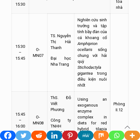
tòa
15:30
nhà
Nghiên cứu sinh
trưởng và tập
tính bầy đàn của
TS. Nguyễn
cá khoang cổ
Thị Hải
Amphiprion
15:30
Thanh
O-
ocellaris
sống
–
MN07
chung với hải
15:45
Đại học
quỳ
Nha Trang
Stichodactyla
gigantea
trong
điều kiện nuôi
nhốt
ThS. Đỗ
Using an
Viết
Phòng
exogenous
Phương
II.12
enzyme
15:45
O-
complex in
–
Công ty
MN08
diets for red
16:00
TNHH
hybrid tilapia
Virbac Việt
(
Oreochromis
Nam