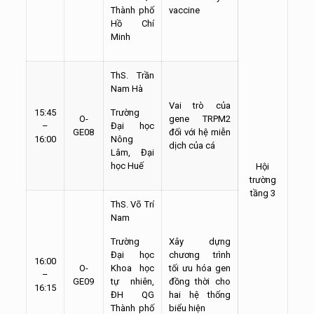
Thành phố
vaccine
Hồ Chí
Minh
ThS. Trần
Nam Hà
Vai trò của
15:45
Trường
O-
gene TRPM2
–
Đại học
GE08
đối với hệ miễn
16:00
Nông
dịch của cá
Lâm, Đại
học Huế
Hội
trường
tầng 3
ThS. Võ Trí
Nam
Trường
Xây dựng
Đại học
chương trình
16:00
O-
Khoa học
tối ưu hóa gen
–
GE09
tự nhiên,
đồng thời cho
16:15
ĐH QG
hai hệ thống
Thành phố
biểu hiện