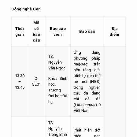
Công nghệ Gen
Mã
Thời
số
Báo cáo
Địa
Báo cáo
gian
báo
viên
điểm
cáo
Ứng dụng
TS.
phương pháp
Nguyễn
mig-seq
trên
Văn Ngọc
nền tảng giải
13:30
trình tự gen thế
O-
Khoa Sinh
–
hệ mới (NGS)
GE01
học,
13:45
trong nghiên
Trường
cứu đa dạng
Đại học Đà
chi dẻ đá
Lạt
(
Lithocarpus
) ở
Việt Nam
TS.
Nguyễn
Phát hiện đột
Trọng Bình
biến gen