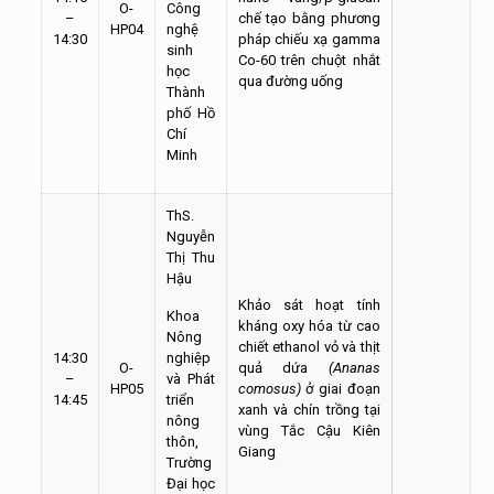
O-
Công
–
chế tạo bằng phương
HP04
nghệ
14:30
pháp chiếu xạ gamma
sinh
Co-60 trên chuột nhắt
học
qua đường uống
Thành
phố Hồ
Chí
Minh
ThS.
Nguyễn
Thị Thu
Hậu
Khảo sát hoạt tính
Khoa
kháng oxy hóa từ cao
Nông
chiết ethanol vỏ và thịt
14:30
nghiệp
O-
quả dứa
(Ananas
–
và Phát
HP05
comosus)
ở giai đoạn
14:45
triển
xanh và chín trồng tại
nông
vùng Tắc Cậu Kiên
thôn,
Giang
Trường
Đại học