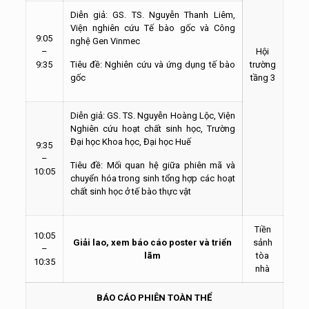
Diễn giả: GS. TS. Nguyễn Thanh Liêm,
Viện nghiên cứu Tế bào gốc và Công
9:05
nghệ Gen Vinmec
–
Hội
9:35
Tiêu đề: Nghiên cứu và ứng dụng tế bào
trường
gốc
tầng 3
Diễn giả: GS. TS. Nguyễn Hoàng Lộc, Viện
Nghiên cứu hoạt chất sinh học, Trường
Đại học Khoa học, Đại học Huế
9:35
–
Tiêu đề: Mối quan hệ giữa phiên mã và
10:05
chuyển hóa trong sinh tổng hợp các hoạt
chất sinh học ở tế bào thực vật
Tiền
10:05
Giải lao, xem báo cáo poster và triển
sảnh
–
lãm
tòa
10:35
nhà
BÁO CÁO PHIÊN TOÀN THỂ