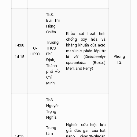
ThS.
Bùi Thị
Hồng
Chiên
Khảo sát hoạt tính
chống oxy hóa và
Trường
14:00
kháng khuẩn của acid
O-
THCS
–
masilinic phân lập từ
HP03
Phú
Phòng
14:15
lá vối (
Cleistocalyx
Định,
I.2
operculatus
(Roxb.)
Thành
Merr. and Perry)
phố Hồ
Chí
Minh
ThS.
Nguyễn
Trọng
Nghĩa
Nghiên cứu hiệu lực
Trung
giải độc gan của hạt
tâm
14:15
nano vàng/β-glucan