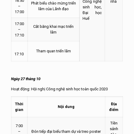
16:50
Công nghệ
nhà
Phát biểu chào mừng triển
–
sinh học,
lãm của Lãnh đạo
17:00
Đại học
Huế
17:00
Cắt băng khai mạc triển
–
lãm
17:10
Tham quan triển lãm
17:10
Ngày 27 tháng 10
Hoạt động: Hội nghị Công nghệ sinh học toàn quốc 2020
Thời
Địa
Nội dung
gian
điểm
Tiền
7:00
sảnh
–
Đón tiếp đại biểu tham dự và treo poster