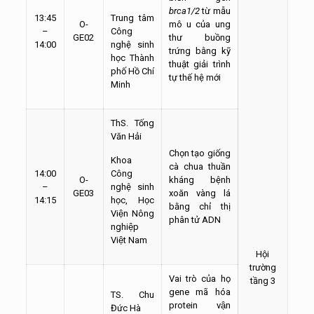
brca1/2
từ mẫu
13:45
Trung tâm
O-
mô u của ung
–
Công
GE02
thư buồng
14:00
nghệ sinh
trứng bằng kỹ
học Thành
thuật giải trình
phố Hồ Chí
tự thế hệ mới
Minh
ThS. Tống
Văn Hải
Chọn tạo giống
Khoa
cà chua thuần
14:00
Công
O-
kháng bệnh
–
nghệ sinh
GE03
xoăn vàng lá
14:15
học, Học
bằng chỉ thị
Viện Nông
phân tử ADN
nghiệp
Việt Nam
Hội
trường
Vai trò của họ
tầng 3
gene mã hóa
TS. Chu
protein vận
Đức Hà