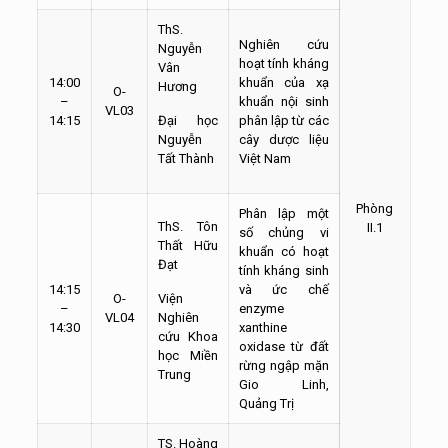
ThS.
Nghiên cứu
Nguyễn
hoạt tính kháng
Vân
14:00
khuẩn của xạ
Hương
O-
–
khuẩn nội sinh
VL03
14:15
Đại học
phân lập từ các
Nguyễn
cây dược liệu
Tất Thành
Việt Nam
Phòng
Phân lập một
ThS. Tôn
II.1
số chủng vi
Thất Hữu
khuẩn có hoạt
Đạt
tính kháng sinh
14:15
và ức chế
O-
Viện
–
enzyme
VL04
Nghiên
14:30
xanthine
cứu Khoa
oxidase từ đất
học Miền
rừng ngập mặn
Trung
Gio Linh,
Quảng Trị
TS. Hoàng