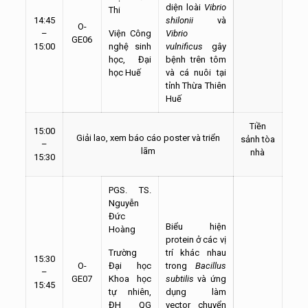
diện loài
Vibrio
Thi
14:45
shilonii
và
O-
–
Viện Công
Vibrio
GE06
15:00
nghệ sinh
vulnificus
gây
học, Đại
bệnh trên tôm
học Huế
và cá nuôi tại
tỉnh Thừa Thiên
Huế
Tiền
15:00
Giải lao, xem báo cáo poster và triển
sảnh
tòa
–
lãm
nhà
15:30
PGS. TS.
Nguyễn
Đức
Biểu hiện
Hoàng
protein ở các vị
Trường
trí khác nhau
15:30
O-
Đại học
trong
Bacillus
–
GE07
Khoa học
subtilis
và ứng
15:45
tự nhiên,
dụng làm
ĐH QG
vector chuyển