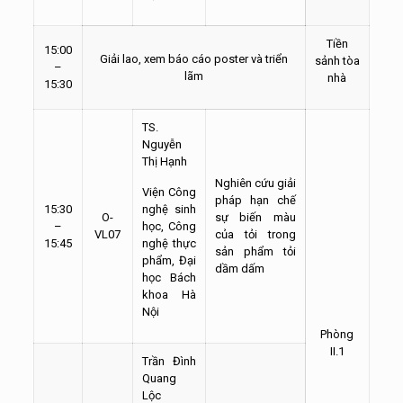
Tiền
15:00
Giải lao, xem báo cáo poster và triển
sảnh
tòa
–
lãm
nhà
15:30
TS.
Nguyễn
Thị Hạnh
Nghiên cứu giải
Viện Công
pháp hạn chế
15:30
nghệ sinh
O-
sự biến màu
–
học, Công
VL07
của tỏi trong
15:45
nghệ thực
sản phẩm tỏi
phẩm, Đại
dầm dấm
học Bách
khoa Hà
Nội
Phòng
II.1
Trần Đình
Quang
Lộc