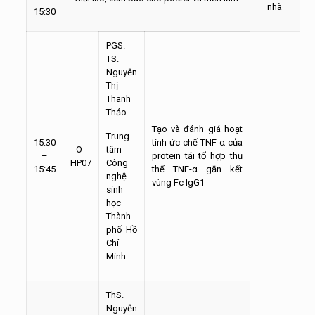
nhà
15:30
PGS.
TS.
Nguyễn
Thị
Thanh
Thảo
Tạo và đánh giá hoạt
Trung
15:30
tính ức chế TNF-α của
O-
tâm
–
protein tái tổ hợp thụ
HP07
Công
15:45
thể TNF-α gắn kết
nghệ
vùng Fc IgG1
sinh
học
Thành
phố Hồ
Chí
Minh
ThS.
Nguyễn