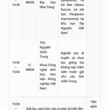
–
spilopterus
, cá
MN05
Đại học
14:45
trê đen
Clarias
Nha Trang
fuscus
, cá sát
sọc
Pangasius
macronema
) tại
khu vực Tây
Nguyên, Việt
Nam
ThS.
Nguyễn
Quốc
Nghiên cứu di
Trung
truyền và chọn
14:45
tạo giống lúa
O-
Khoa Công
–
kháng nảy mầm
MN06
nghệ sinh
15:00
sớm trước gặt
học, Học
cho các tỉnh
viện Nông
miền Trung
nghiệp Việt
Nam
Tiền
15:00
sảnh
–
Giải lao, xem báo cáo poster và triển lãm