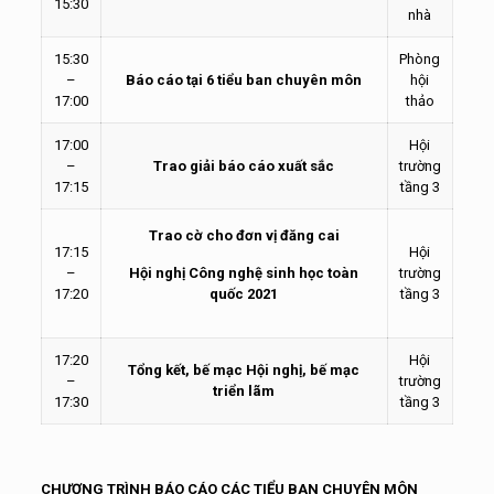
15:30
nhà
15:30
Phòng
–
Báo cáo tại 6 tiểu ban chuyên môn
hội
17:00
thảo
17:00
Hội
–
Trao giải báo cáo xuất sắc
trường
17:15
tầng 3
Trao cờ cho đơn vị đăng cai
17:15
Hội
–
Hội nghị Công nghệ sinh học toàn
trường
17:20
quốc 2021
tầng 3
17:20
Hội
Tổng kết, bế mạc Hội nghị, bế mạc
–
trường
triển lãm
17:30
tầng 3
CHƯƠNG TRÌNH BÁO CÁO CÁC TIỂU BAN CHUYÊN MÔN