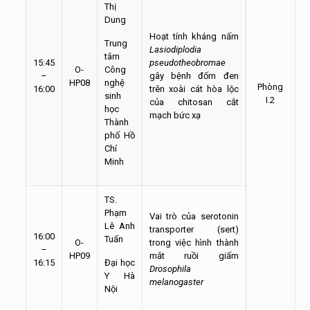
Thị
Dung
Hoạt tính kháng nấm
Trung
Lasiodiplodia
tâm
15:45
pseudotheobromae
O-
Công
–
gây bệnh đốm đen
HP08
nghệ
Phòng
16:00
trên xoài cát hòa lộc
sinh
I.2
của chitosan cắt
học
mạch bức xạ
Thành
phố Hồ
Chí
Minh
TS.
Phạm
Vai trò của serotonin
Lê Anh
transporter (sert)
16:00
Tuấn
O-
trong việc hình thành
–
HP09
mắt ruồi giấm
16:15
Đại học
Drosophila
Y Hà
melanogaster
Nội