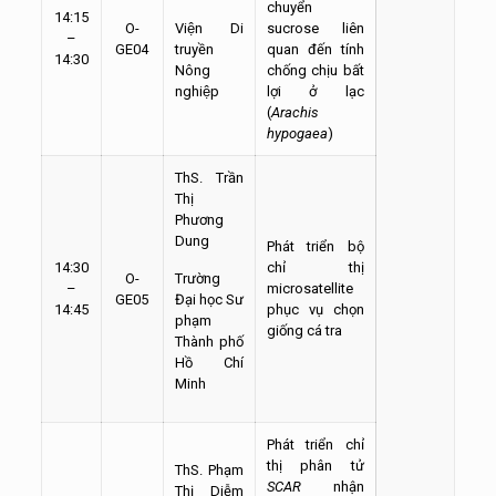
chuyển
14:15
O-
Viện Di
sucrose liên
–
GE04
truyền
quan đến tính
14:30
Nông
chống chịu bất
nghiệp
lợi ở lạc
(
Arachis
hypogaea
)
ThS. Trần
Thị
Phương
Dung
Phát triển bộ
14:30
chỉ thị
O-
Trường
–
microsatellite
GE05
Đại học Sư
14:45
phục vụ chọn
phạm
giống cá tra
Thành phố
Hồ Chí
Minh
Phát triển chỉ
thị phân tử
ThS. Phạm
SCAR
nhận
Thị Diễm